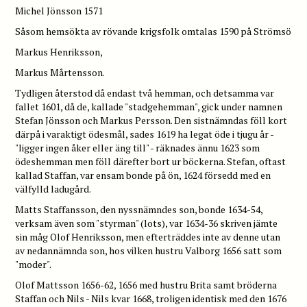
Michel Jönsson 1571
Såsom hemsökta av rövande krigsfolk omtalas 1590 på Strömsö
Markus Henriksson,
Markus Mårtensson.
Tydligen återstod då endast två hemman, och detsamma var
fallet 1601, då de, kallade "stadgehemman", gick under namnen
Stefan Jönsson och Markus Persson. Den sistnämndas föll kort
därpå i varaktigt ödesmål, sades 1619 ha legat öde i tjugu år -
"ligger ingen åker eller äng till" - räknades ännu 1623 som
ödeshemman men föll därefter bort ur böckerna. Stefan, oftast
kallad Staffan, var ensam bonde på ön, 1624 försedd med en
välfylld ladugård.
Matts Staffansson, den nyssnämndes son, bonde 1634-54,
verksam även som "styrman" (lots), var 1634-36 skriven jämte
sin måg Olof Henriksson, men efterträddes inte av denne utan
av nedannämnda son, hos vilken hustru Valborg 1656 satt som
"moder".
Olof Mattsson 1656-62, 1656 med hustru Brita samt bröderna
Staffan och Nils - Nils kvar 1668, troligen identisk med den 1676