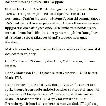
här som inhysing skrivne Nils Skeppare.
Staffan Mattsson 1666-81, den föregåendes bror; hustru Karin
1666-81, troligen omgift med nästföljande. - "För detta
notmannen Staffan Mattsson i Strömsö", som vid sommartinget
1675 med gårdsskrivaren på Raseborg Anders Hansson hade en
uppgörelse om salt, synes omöjligen kunna vara bonden själv -
men att denne hade förpliktelser gentemot gården framgår av
att Strömsö (1676) räknades bland "Stadgebönder under
Raseborg".
Matts Ersson 1687, med hustru Karin - se ovan - samt sonen Olof
och dottern Valborg.
Olof Mattsson 1693, med syster Anna, Matts svåger, dottern
Kirstin.
Henrik Mattsson 1706-12, hade hustru Valborg 1706-10, hustru
Maria 1712.
Henrik Eriksson, f. 1647, d. 1743, bonde 1713-24, fick under den
ryska tiden gården nedbränd, deltog icke i skattebetalningen till
ryssarna 1719; beviljades 2/5 1723 sju års frihet. Hans hustru
Maria Larsdotter fördes 1713 i rysk fångenskap till S:t
Petersburg, där hon, i tro att hennes man var död, 1721 gifte sig