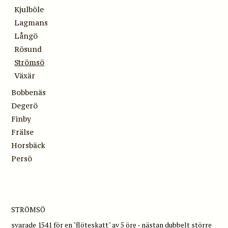
Kjulböle
Lagmans
Långö
Rösund
Strömsö
Växär
Bobbenäs
Degerö
Finby
Frälse
Horsbäck
Persö
STRÖMSÖ
svarade 1541 för en "flöteskatt" av 5 öre - nästan dubbelt större