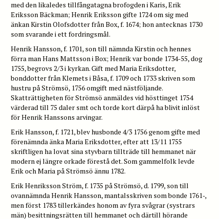
med den likaledes tillfångatagna brofogden i Karis, Erik
Eriksson Bäckman; Henrik Eriksson gifte 1724 om sig med
änkan Kirstin Olofsdotter från Box, f. 1674; hon antecknas 1730
som svarande i ett fordringsmål.
Henrik Hansson, f. 1701, son till nämnda Kirstin och hennes
förra man Hans Mattsson i Box; Henrik var bonde 1734-55, dog
1755, begrovs 2/3 i kyrkan. Gift med Maria Eriksdotter,
bonddotter från Klemets i Båsa, f. 1709 och 1733 skriven som
hustru på Strömsö, 1756 omgift med nästföljande.
Skatträttigheten för Strömsö anmäldes vid hösttinget 1754
värderad till 75 daler smt och torde kort därpå ha blivit inlöst
för Henrik Hanssons arvingar.
Erik Hansson, f. 1721, blev husbonde 4/3 1756 genom gifte med
förenämnda änka Maria Eriksdotter, efter att 13/11 1755
skriftligen ha lovat sina styvbarn tillträde till hemmanet när
modern ej längre orkade förestå det. Som gammelfolk levde
Erik och Maria på Strömsö ännu 1782.
Erik Henriksson Ström, f. 1735 på Strömsö, d. 1799, son till
ovannämnda Henrik Hansson, mantalsskriven som bonde 1761-,
men först 1783 tillerkändes honom av fyra svågrar (systrars
män) besittningsrätten till hemmanet och därtill hörande