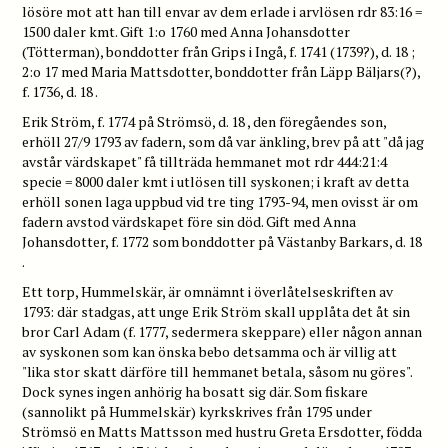
lösöre mot att han till envar av dem erlade i arvlösen rdr 83:16 =
1500 daler kmt. Gift 1:o 1760 med Anna Johansdotter
(Tötterman), bonddotter från Grips i Ingå, f. 1741 (1739?), d. 18 ;
2:o 17 med Maria Mattsdotter, bonddotter från Läpp Bäljars(?),
f. 1736, d. 18 .
Erik Ström, f. 1774 på Strömsö, d. 18 , den föregåendes son,
erhöll 27/9 1793 av fadern, som då var änkling, brev på att "då jag
avstår värdskapet" få tillträda hemmanet mot rdr 444:21:4
specie = 8000 daler kmt i utlösen till syskonen; i kraft av detta
erhöll sonen laga uppbud vid tre ting 1793-94, men ovisst är om
fadern avstod värdskapet före sin död. Gift med Anna
Johansdotter, f. 1772 som bonddotter på Västanby Barkars, d. 18
.
Ett torp, Hummelskär, är omnämnt i överlåtelseskriften av
1793: där stadgas, att unge Erik Ström skall upplåta det åt sin
bror Carl Adam (f. 1777, sedermera skeppare) eller någon annan
av syskonen som kan önska bebo detsamma och är villig att
"lika stor skatt därföre till hemmanet betala, såsom nu göres".
Dock synes ingen anhörig ha bosatt sig där. Som fiskare
(sannolikt på Hummelskär) kyrkskrives från 1795 under
Strömsö en Matts Mattsson med hustru Greta Ersdotter, födda