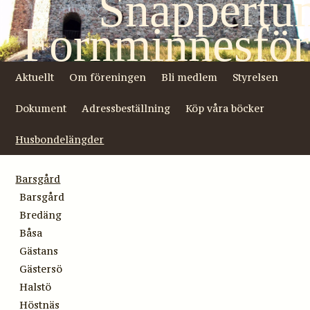
Snappertu
Fornminnesför
Aktuellt
Om föreningen
Bli medlem
Styrelsen
Dokument
Adressbeställning
Köp våra böcker
Husbondelängder
Barsgård
Barsgård
Bredäng
Båsa
Gästans
Gästersö
Halstö
Höstnäs