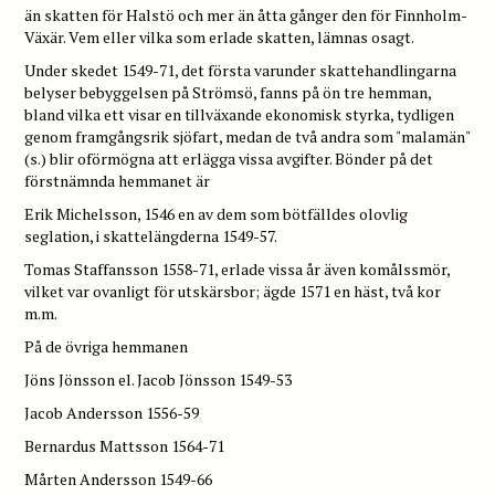
än skatten för Halstö och mer än åtta gånger den för Finnholm-
Växär. Vem eller vilka som erlade skatten, lämnas osagt.
Under skedet 1549-71, det första varunder skattehandlingarna
belyser bebyggelsen på Strömsö, fanns på ön tre hemman,
bland vilka ett visar en tillväxande ekonomisk styrka, tydligen
genom framgångsrik sjöfart, medan de två andra som "malamän"
(s.) blir oförmögna att erlägga vissa avgifter. Bönder på det
förstnämnda hemmanet är
Erik Michelsson, 1546 en av dem som bötfälldes olovlig
seglation, i skattelängderna 1549-57.
Tomas Staffansson 1558-71, erlade vissa år även komålssmör,
vilket var ovanligt för utskärsbor; ägde 1571 en häst, två kor
m.m.
På de övriga hemmanen
Jöns Jönsson el. Jacob Jönsson 1549-53
Jacob Andersson 1556-59
Bernardus Mattsson 1564-71
Mårten Andersson 1549-66