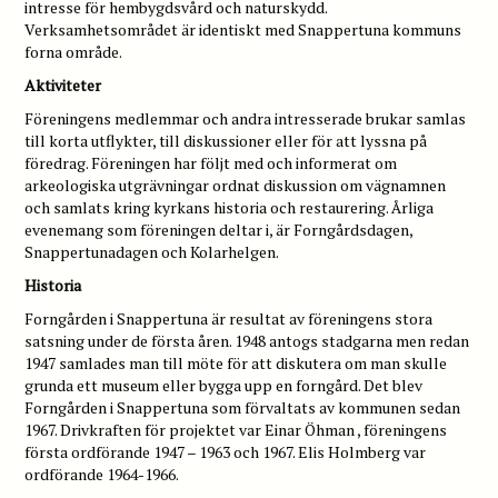
intresse för hembygdsvård och naturskydd.
Verksamhetsområdet är identiskt med Snappertuna kommuns
forna område.
Aktiviteter
Föreningens medlemmar och andra intresserade brukar samlas
till korta utflykter, till diskussioner eller för att lyssna på
föredrag. Föreningen har följt med och informerat om
arkeologiska utgrävningar ordnat diskussion om vägnamnen
och samlats kring kyrkans historia och restaurering. Årliga
evenemang som föreningen deltar i, är Forngårdsdagen,
Snappertunadagen och Kolarhelgen.
Historia
Forngården i Snappertuna är resultat av föreningens stora
satsning under de första åren. 1948 antogs stadgarna men redan
1947 samlades man till möte för att diskutera om man skulle
grunda ett museum eller bygga upp en forngård. Det blev
Forngården i Snappertuna som förvaltats av kommunen sedan
1967. Drivkraften för projektet var Einar Öhman , föreningens
första ordförande 1947 – 1963 och 1967. Elis Holmberg var
ordförande 1964-1966.