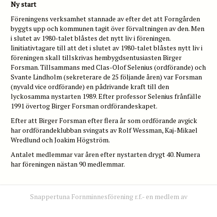
Ny start
Föreningens verksamhet stannade av efter det att Forngården
byggts upp och kommunen tagit över förvaltningen av den. Men
i slutet av 1980-talet blåstes det nytt liv i föreningen.
Iinitiativtagare till att det i slutet av 1980-talet blåstes nytt liv i
föreningen skall tillskrivas hembygdsentusiasten Birger
Forsman. Tillsammans med Clas-Olof Selenius (ordförande) och
Svante Lindholm (sekreterare de 25 följande åren) var Forsman
(nyvald vice ordförande) en pådrivande kraft till den
lyckosamma nystarten 1989. Efter professor Selenius frånfälle
1991 övertog Birger Forsman ordförandeskapet.
Efter att Birger Forsman efter flera år som ordförande avgick
har ordförandeklubban svingats av Rolf Wessman, Kaj-Mikael
Wredlund och Joakim Högström.
Antalet medlemmar var åren efter nystarten drygt 40. Numera
har föreningen nästan 90 medlemmar.
Snappertuna Fornminnesförening r.f.- en medlem av