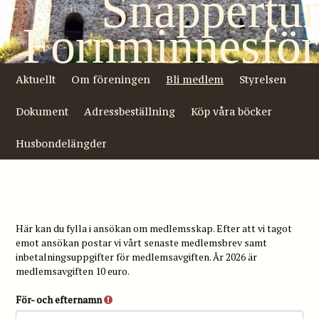
Snappertu
Fornminnesför
Aktuellt
Om föreningen
Bli medlem
Styrelsen
Dokument
Adressbeställning
Köp våra böcker
Husbondelängder
Här kan du fylla i ansökan om medlemsskap. Efter att vi tagot
emot ansökan postar vi vårt senaste medlemsbrev samt
inbetalningsuppgifter för medlemsavgiften. År 2026 är
medlemsavgiften 10 euro.
För- och efternamn