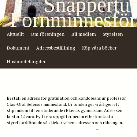
Snappertu
Fornminnesför
Aktuellt
Om föreningen
Bli medlem
Styrelsen
Dokument
Adressbeställning
Köp våra böcker
Husbondelängder
Beställ en adress för gratulation och kondoleans ur professor
Clas-Olof Selenius minnesfond. Ur fonden ger vi årligen ett
stipendium till en studerande i Ekenäs gymnasium. Adressen
kostar 12 euro. Fyll i era uppgifter nedan eller kontakta
styrelsordförande så skickar vi hem adressen och räkningen.