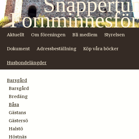
Snappertu
Fornminnesför
Aktuellt
Om föreningen
Bli medlem
Styrelsen
Dokument
Adressbeställning
Köp våra böcker
Husbondelängder
Barsgård
Barsgård
Bredäng
Båsa
Gästans
Gästersö
Halstö
Höstnäs