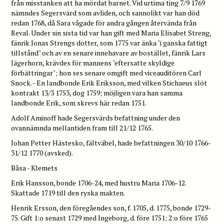
från misstanken att ha mördat barnet. Vid urtima ting 7/9 1769
nämndes Segersvärd som avliden, och sannolikt var han död
redan 1768, då Sara vågade för andra gången återvända från
Reval. Under sin sista tid var han gift med Maria Elisabet Streng,
fänrik Jonas Strengs dotter, som 1775 var änka "i ganska fattigt
tillstånd" och av en senare innehavare av bostället, fänrik Lars
Jägerhorn, krävdes för mannens "eftersatte skyldige
förbättringar"; hon ses senare omgift med viceauditören Carl
Snock. - En landbonde Erik Eriksson, med vilken Stichaeus slöt
kontrakt 13/3 1753, dog 1759; möjligen vara han samma
landbonde Erik, som skrevs här redan 1751.
Adolf Aminoff hade Segersvärds befattning under den
ovannämnda mellantiden fram till 21/12 1765.
Johan Petter Hästesko, fältväbel, hade befattningen 30/10 1766-
31/12 1770 (avsked).
Båsa - Klemets
Erik Hansson, bonde 1706-24, med hustru Maria 1706-12.
Skattade 1719 till den ryska makten.
Henrik Ersson, den föregåendes son, f. 1705, d. 1775, bonde 1729-
75. Gift 1:o senast 1729 med Ingeborg, d. före 1751; 2:o före 1765