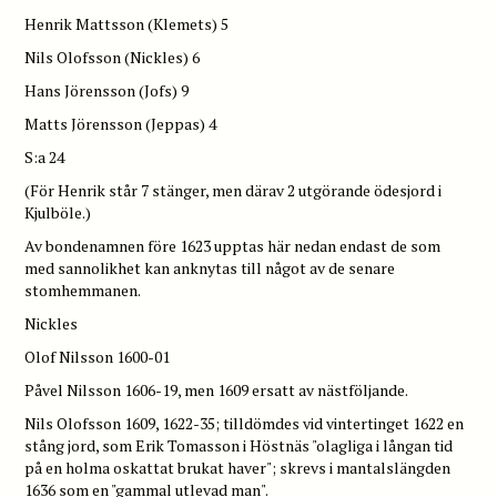
Henrik Mattsson (Klemets) 5
Nils Olofsson (Nickles) 6
Hans Jörensson (Jofs) 9
Matts Jörensson (Jeppas) 4
S:a 24
(För Henrik står 7 stänger, men därav 2 utgörande ödesjord i
Kjulböle.)
Av bondenamnen före 1623 upptas här nedan endast de som
med sannolikhet kan anknytas till något av de senare
stomhemmanen.
Nickles
Olof Nilsson 1600-01
Påvel Nilsson 1606-19, men 1609 ersatt av nästföljande.
Nils Olofsson 1609, 1622-35; tilldömdes vid vintertinget 1622 en
stång jord, som Erik Tomasson i Höstnäs "olagliga i långan tid
på en holma oskattat brukat haver"; skrevs i mantalslängden
1636 som en "gammal utlevad man".