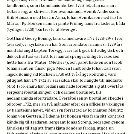
landbönder, som i kommunionboken 1723-38, utan närmare
tidfästning, är skrivna efter ovannämnda Henrik Andersson:
Erik Hansson med hustru Anna, Johan Henriksson med hustru
Marta. - Kyrkboken nämner jämte Fröling hans fru Lisbeta, båda
(tydligen 1728) "bårtreste til Swerige".
Gotthard Georg Böning, fänrik, innehavare 17/7 1728-29/7 1732
(avsked), ej kyrkskriven här. Som arrendator nämnes i 1729 års
mantalslängd kapten Torvigg, vars folk gick till adlig disk och
duk och alltså var fritt för mantalspengar. Enligt kyrkboken
hette hans fru "Mäter" (Mether?), och paret hade en son Jacob
Johan samt en "finsk" piga. Med en landbonde Johan Carlsson
ingick Böning vid Michaeli 1730 ett två-årigt kontrakt, vars
giltighet han 1/9 1732 av särskilda skäl förlängde till midfasto
(4/3) 1733, ehuru han redan i juni hade förbundit sig att överlåta
sergeantsbeställningen, och därmed bostället, till
nedannämnda efterträdare. Överlåtelsen av bostället skedde i
oktober 1732, mer än två månader efter den officiella växlingen
av tjänsteinnehavet, vid en syn förrättad av löjtnanten Mauritz
Johan von Gertten. Då denne lät bonden visa fram sitt kontrakt,
kände sig tillträdaren, sergeant Jonas Streng, bedragen genom
fänrikens tilltag att framskjuta bondens fardag, utgöt sin
förbittring i hårda ord, men tystades av löjtnanten. Han blev vid