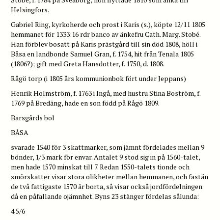
Helsingfors.
Gabriel Ring, kyrkoherde och prost i Karis (s.), köpte 12/11 1805
hemmanet för 1333:16 rdr banco av änkefru Cath. Marg. Stobé.
Han förblev bosatt på Karis prästgård till sin död 1808, höll i
Båsa en landbonde Samuel Gran, f. 1754, hit från Tenala 1805
(1806?); gift med Greta Hansdotter, f. 1750, d. 1808.
Rågö torp (i 1805 års kommunionbok fört under Jeppans)
Henrik Holmström, f. 1763 i Ingå, med hustru Stina Boström, f.
1769 på Bredäng, hade en son född på Rågö 1809.
Barsgårds bol
BÅSA
svarade 1540 för 3 skattmarker, som jämnt fördelades mellan 9
bönder, 1/3 mark för envar. Antalet 9 stod sig in på 1560-talet,
men hade 1570 minskat till 7. Redan 1550-talets tionde och
smörskatter visar stora olikheter mellan hemmanen, och fastän
de två fattigaste 1570 är borta, så visar också jordfördelningen
då en påfallande ojämnhet. Byns 23 stänger fördelas sålunda:
4 5/6