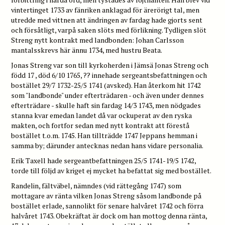
vintertinget 1733 av fänriken anklagad för ärerörigt tal, men
utredde med vittnen att ändringen av fardag hade gjorts sent
och försåtligt, varpå saken slöts med förlikning. Tydligen slöt
Streng nytt kontrakt med landbonden: Johan Carlsson
mantalsskrevs här ännu 1734, med hustru Beata.
Jonas Streng var son till kyrkoherden i Jämsä Jonas Streng och
född 17 , död 6/10 1765, ?? innehade sergeantsbefattningen och
bostället 29/7 1732-25/5 1741 (avsked). Han återkom hit 1742
som "landbonde" under efterträdaren - och även under dennes
efterträdare - skulle haft sin fardag 14/3 1743, men nödgades
stanna kvar emedan landet då var ockuperat av den ryska
makten, och fortfor sedan med nytt kontrakt att förestå
bostället t.o.m. 1745. Han tillträdde 1747 Jeppans hemman i
samma by; därunder antecknas nedan hans vidare personalia.
Erik Taxell hade sergeantbefattningen 25/5 1741-19/5 1742,
torde till följd av kriget ej mycket ha befattat sig med bostället.
Randelin, fältväbel, nämndes (vid rättegång 1747) som
mottagare av ränta vilken Jonas Streng såsom landbonde på
bostället erlade, sannolikt för senare halvåret 1742 och förra
halvåret 1743. Obekräftat är dock om han mottog denna ränta,