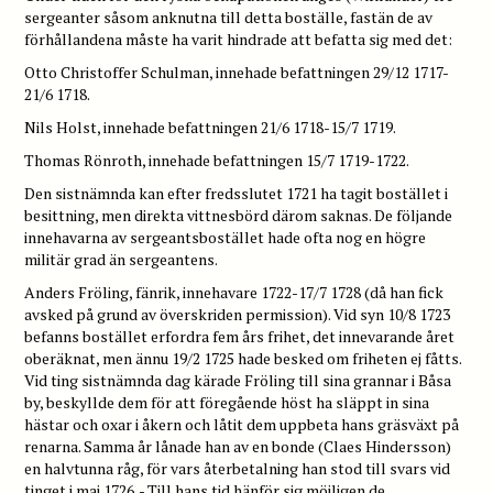
sergeanter såsom anknutna till detta boställe, fastän de av
förhållandena måste ha varit hindrade att befatta sig med det:
Otto Christoffer Schulman, innehade befattningen 29/12 1717-
21/6 1718.
Nils Holst, innehade befattningen 21/6 1718-15/7 1719.
Thomas Rönroth, innehade befattningen 15/7 1719-1722.
Den sistnämnda kan efter fredsslutet 1721 ha tagit bostället i
besittning, men direkta vittnesbörd därom saknas. De följande
innehavarna av sergeantsbostället hade ofta nog en högre
militär grad än sergeantens.
Anders Fröling, fänrik, innehavare 1722-17/7 1728 (då han fick
avsked på grund av överskriden permission). Vid syn 10/8 1723
befanns bostället erfordra fem års frihet, det innevarande året
oberäknat, men ännu 19/2 1725 hade besked om friheten ej fåtts.
Vid ting sistnämnda dag kärade Fröling till sina grannar i Båsa
by, beskyllde dem för att föregående höst ha släppt in sina
hästar och oxar i åkern och låtit dem uppbeta hans gräsväxt på
renarna. Samma år lånade han av en bonde (Claes Hindersson)
en halvtunna råg, för vars återbetalning han stod till svars vid
tinget i maj 1726. - Till hans tid hänför sig möjligen de