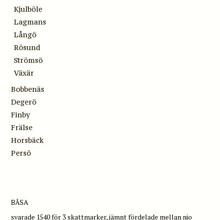
Kjulböle
Lagmans
Långö
Rösund
Strömsö
Växär
Bobbenäs
Degerö
Finby
Frälse
Horsbäck
Persö
BÅSA
svarade 1540 för 3 skattmarker, jämnt fördelade mellan nio