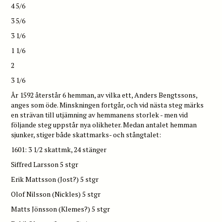
4 5/6
3 5/6
3 1/6
1 1/6
2
3 1/6
År 1592 återstår 6 hemman, av vilka ett, Anders Bengtssons,
anges som öde. Minskningen fortgår, och vid nästa steg märks
en strävan till utjämning av hemmanens storlek - men vid
följande steg uppstår nya olikheter. Medan antalet hemman
sjunker, stiger både skattmarks- och stångtalet:
1601: 3 1/2 skattmk, 24 stänger
Siffred Larsson 5 stgr
Erik Mattsson (Jost?) 5 stgr
Olof Nilsson (Nickles) 5 stgr
Matts Jönsson (Klemes?) 5 stgr