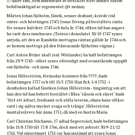
17 daler smt, som innehavare av bostället eller annars såsom
befullmäktigad av regementet (jfr nedan).
Mårten Johan Sjöholm, fänrik, senare drabant, krävde (vid
vinter- och hösttingen 1747) Jonas Streng på boställets ränta
för senare halvåret 1743 och hela år 1744, vilken tid han angavs
ha varit dess innehavare. (Texten i domslutet 30/10 1747 synes
antyda, att den av Randelin mottagna räntan gällde år 1744 och
av honom mottogs på den frånvarande Sjöholms vägnar.)
Carl Anton Bröjer skall (enl. Wirilander) ha haft befattningen
från 29/9 1743 - vilket synes oförenligt med ovanstående uppgift
om Sjöholm - och ännu 1746.
Jonas Hillerström, förmodas kommen från ????, hade
befattningen 1757 och till 15/5 1750. Han fick 1/4 1752 - i
domboken kallad fänriken Johan Hilleström - tingsintyg om att
han den tid han bebott bostället i Båsa "såsom ock eljest" hade
"fört ett ärbart, fredsamt och stilla leverne, ehuru hans villkor
varit i sig själva mycket svaga och trånga". Hillerström
mantalsskrevs här ännu 1751, då med en hustru Maria.
Carl Christian Stichaeus, 17 adlad Segersvärd, hade befattningen
från 15/8 1750 till 17/8 1766, dock med ett avbrott 30/9-21/12
1765. Vid vintertinget 1755 var han instämd att svara Jonas