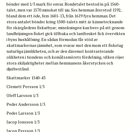
bönder med 1/3 mark för envar. Bondetalet bestod in på 1560-
talet, men var 1570 minskat till sju. Sex hemman återstod 1592,
bland dem ett öde, fem 1601-13, från 1619 fyra hemman. Det
stora antalet bönder kring 1500-talets mitt är kännetecknande
för skärgårdens fiskarbyar; minskningen kan bero på att genom
landhöjningen fisket gick tillbaka och lantbruket fick övervikten
i byns hushållning. En sådan förmodan får stöd av
skattmarkernas jämnhet, som svarar mot den inom ett fiskelag
naturliga jämlikheten, och av den däremot kontrasterande
olikheten i tiondens och komålssmörets fördelning, vilken röjer
stora skiljaktigheter mellan hemmanens åkerstycken och
djurbestånd.
Skattmarker 1540-43
Clemett Persson 1/3
Oleff Larsson 1/3
Peder Andersson 1/3
Peder Larsson 1/3
Jacop Ionsson 1/3
Jacop Persson 1/3