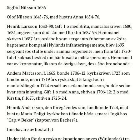
Sigfrid Nilsson 1636
Olof Nilsson 1645-76, med hustru Anna 1654-76.
Henrik Larsson 1680-98. Gift 1:o med Brita, mantalsskriven 1680,
1681 angiven som död; 2:o med Kirstin 1687-93. Hemmanet
skrives i 1687 års jordebok som sergeants frihemman av 2:dra
kaptenens kompani i Nylands infanteriregemente, blev 1695
sergeantsboställe under samma regemente, men fram till 1720-
talet saknas besked om här bosatta militärpersoner. Hemmanet
var av krononatur, liksom de övriga i byn, dess åbo kronobonde.
Anders Mattsson, f. 1665, bonde 1706-12, kyrkskriven 1723 som
landbonde, men i 1719 års ryska skattelängd och i
mantalslängden 1724 ersatt av nedannämnda son, bodde sedan
kvar som inhysing. Gift 1:o med Anna, skriven 1706-12; 2:o med
Kirstin, f. 1675, skriven 1723-24.
Henrik Andersson, den föregåendes son, landbonde 1724, med
hustru Maria. Enligt kyrkboken tjänade båda senare i Ingå hos
"Cap. v. Beker" (kapten von Becker?).
Innehavare av bostället
Under tiden för den ryska ockupationen anges (Wirilander) tre