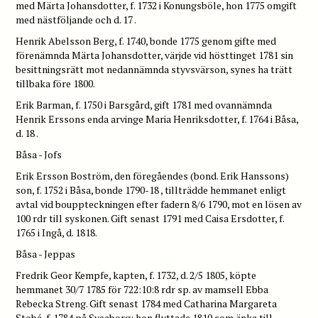
med Märta Johansdotter, f. 1732 i Konungsböle, hon 1775 omgift
med nästföljande och d. 17 .
Henrik Abelsson Berg, f. 1740, bonde 1775 genom gifte med
förenämnda Märta Johansdotter, värjde vid hösttinget 1781 sin
besittningsrätt mot nedannämnda styvsvärson, synes ha trätt
tillbaka före 1800.
Erik Barman, f. 1750 i Barsgård, gift 1781 med ovannämnda
Henrik Erssons enda arvinge Maria Henriksdotter, f. 1764 i Båsa,
d. 18 .
Båsa - Jofs
Erik Ersson Boström, den föregåendes (bond. Erik Hanssons)
son, f. 1752 i Båsa, bonde 1790-18 , tillträdde hemmanet enligt
avtal vid bouppteckningen efter fadern 8/6 1790, mot en lösen av
100 rdr till syskonen. Gift senast 1791 med Caisa Ersdotter, f.
1765 i Ingå, d. 1818.
Båsa - Jeppas
Fredrik Geor Kempfe, kapten, f. 1732, d. 2/5 1805, köpte
hemmanet 30/7 1785 för 722:10:8 rdr sp. av mamsell Ebba
Rebecka Streng. Gift senast 1784 med Catharina Margareta
Stobé, f. 1784 på Sveaborg; hon flyttade 1810 som änka till