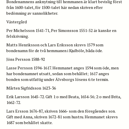
Bondenamnens anknytning till hemmanen är klart bevislig först
från 1600-talet, för 1500-talet här nedan skriven efter
bedömning av sannolikheter.
Västergård
Per Michelsson 1541-71, Per Simonsson 1551-52 är kanske en
felskrivning.
Matts Henriksson och Lars Eriksson skrevs 1579 som
bondenamn för de två hemmanen i Kjulböle, båda öde.
Jöns Persson 1588-92
Lasse Persson 1594-1617. Hemmanet anges 1594 som öde, men
har bondenamnet utsatt, sedan som behållet; 1617 anges
bonden som utfattig under Älvsborgs lösens 6:te termin.
Mårten Sigfridsson 1623-36
Erik Larsson 1645-72. Gift 1:o med Beata, 1654-56; 2:o med Brita,
1662-72.
Lars Ersson 1676-87, skriven 1666- som den föregåendes son.
Gift med Anna, skriven 1672-81 som hustru. Hemmanet skrevs
1687 som behållet skatte.