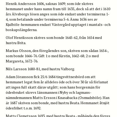
Henrik Andersson 1606, saknas 1609; som öde skrives
hemmanet under hans namn fram till 1635, dock så att det i 1610
års Älvsborgs lösen anges som öde endast under terminerna 1-
4, som betalande under terminerna 5-6. Ännu 1636 ses av
Kjulböle-hemmanen endast Västergård upptaget i mantals- och
boskapslängderna.
Olof Henriksson skrives som bonde 1645-62, från 1654 med
hustru Brita.
Markus Olsson, den föregåendes son, skriven som sådan 1654-,
som bonde 1666-76. Gift 1:o med Kirstin, 1662-68; 2:o med
Margareta, 1672-76.
Nils Larsson 1680-81, med hustru Valborg.
Adam Jöransson fick 25/6 1684 tingsvittnesbörd om att
hemmanet legat fem år alldeles öde och över 30 år så förlamat
att ingen full skatt därav utgått; som hans borgesmän för
ödesbruket skrevs länsmannen i Nyby och lagmans-
nämndemannen Matts Ersson i Knasabacka (Osmudsböle). Han
är 1687 skriven som bonde, med hustru Beata. Hemmanet åtnjöt
ödesfrihet t.o.m. 1692.
Matts Clemetsson 1693, med hustru Beata - måhända den förres