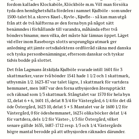
fordom kallades Klockaböle, Klöckböle m.m. Vill man försöka
tyda den hemlighetsfulla fördelen i namnet Kjulböle - som under
1500-talet bl.a. skrevs Kiuel-, Kyvle-, Kijwfle- - så kan man utgå
från att de två hälfterna av den forna byn på något sätt
benämndes i förhållande till varandra, måhända efter två
bönders binamn; men vilka, det måste här lämnas öppet. Läget
vid eller inom Raseborgs slotts ursprungliga utmark ger
anledning att jämte ortsdialektens ordförråd räkna med danska
och tyska personbenämningar, eftersom danskar och tyskar
tidvis bodde på slottet.
Det från Lagmans åtskiljda Kjulböle svarade intill 1601 för 3
skattmarker, varav två bönder 1541 hade 1 1/2 och 1 skattmark,
utbysmän 1/2. 1623-87 var talet lägre, 1 skattmark för vartdera
hemmanet, men 1687 var den forna utbysjorden återupptäckt
och räknad som 1/3 skattmark. Stångtalet var 1570 för hela byn
12, delat 6 + 6, 1601 15, delat 8 3/4 för Västergård, 6 1/4 för det då
öde Östergård, 1623 10, delat 5 + 5. Mantalet var år 1600 1/2 för
Västergård, 0 för ödeshemmanet, 1623 i olika böcker delat 1/4
för vartdera, dels 1/2 för Väster-, 1/3 för Östergård, vilket
senare gällde 1635, 1687-1712 resp. 1/3 och 1/4. Västergårds
högre mantal berodde på att utbysjorden räknades därunder.