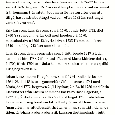
Anders Ersson, här som den föregåendes bror 1676-87, bonde
senast 1692. Angavs i 1693 års restlängd som död - "änkan jämväl
från hemmanet, är intet något mera för resten efter dem att
tillgå, husbonden borttagit vad som efter 1692 års restlängd
varit sekvesterat".
Erik Larsson, Lars Erssons son, f. 1670, bonde 1693-1712, död
1740 (?) som gammelfar. Gift med Ingeborg, f. 1670,
mantalsskriven 1706-12, kyrkskriven 1723. Hemmanet skrevs
1710 som öde, 1712 åter som skattande.
Lars Ersson, den föregåendes son, f. 1694, bonde 1719-51, där
sannolikt före 1753. Gift senast 1729 med Maria Mårtensdotter,
f. 1700, förde 1754 som änka hemmanets talan i rättstvister; död
1782, begraven 8/12.
Johan Larsson, den föregåendes son, f. 1734 i Kjulböle, bonde
1761-99, död 1816 som gammelfar. Gift 1:o senast 1761 med
Maria, död 1772, begraven 26/1 i kyrkan; 2:o 24/10 1780 med Carin
Ericsdotter från Kneura hemman i Backa by invid Fagervik, f.
1737 i Ingå, död som änka 18 . - Vid hösttinget 1755 hade Johan
Larsson som ung bondson fått ett intyg över att hans förfäder
"man efter man altid besutit thetta hemman, som wid indelnings
tiden, tå Johans Fader Fader Erik Larsson thet innehade, niutit