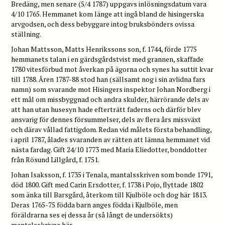
Bredäng, men senare (5/4 1787) uppgavs inlösningsdatum vara
4/10 1765. Hemmanet kom länge att ingå bland de hisingerska
arvgodsen, och dess bebyggare intog bruksbönders ovissa
ställning.
Johan Mattsson, Matts Henrikssons son, f. 1744, förde 1775
hemmanets talan i en gärdsgårdstvist med grannen, skaffade
1780 vitesförbud mot åverkan på ägorna och synes ha suttit kvar
till 1788. Åren 1787-88 stod han (sällsamt nog i sin avlidna fars
namn) som svarande mot Hisingers inspektor Johan Nordberg i
ett mål om missbyggnad och andra skulder, härrörande dels av
att han utan husesyn hade efterträtt faderns och därför blev
ansvarig för dennes försummelser, dels av flera års missväxt
och därav vållad fattigdom. Redan vid målets första behandling,
i april 1787, ålades svaranden av rätten att lämna hemmanet vid
nästa fardag. Gift 24/10 1773 med Maria Eliedotter, bonddotter
från Rösund Lillgård, f. 1751.
Johan Isaksson, f. 1735 i Tenala, mantalsskriven som bonde 1791,
död 1800. Gift med Carin Ersdotter, f. 1738 i Pojo, flyttade 1802
som änka till Barsgård, återkom till Kjulböle och dog här 1813.
Deras 1765-75 födda barn anges födda i Kjulböle, men
föräldrarna ses ej dessa år (så långt de undersökts)
mantalsskrivna här.