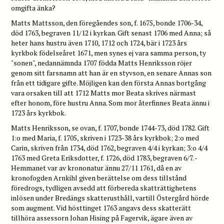
omgifta änka?
Matts Mattsson, den föregåendes son, f. 1675, bonde 1706-34,
död 1763, begraven 11/12 i kyrkan. Gift senast 1706 med Anna; så
heter hans hustru även 1710, 1712 och 1724, bär i 1723 års
kyrkbok födelseåret 1671, men synes ej vara samma person, ty
"sonen", nedannämnda 1707 födda Matts Henriksson röjer
genom sitt farsnamn att han är en styvson, en senare Annas son
från ett tidigare gifte. Möjligen kan den första Annas bortgång
vara orsaken till att 1712 Matts mor Beata skrives närmast
efter honom, före hustru Anna. Som mor återfinnes Beata ännu i
1723 års kyrkbok.
Matts Henriksson, se ovan, f. 1707, bonde 1744-73, död 1782. Gift
1:o med Maria, f. 1705, skriven i 1723-38 års kyrkbok; 2:o med
Carin, skriven från 1734, död 1762, begraven 4/4 i kyrkan; 3:o 4/4
1763 med Greta Eriksdotter, f. 1726, död 1783, begraven 6/7. -
Hemmanet var av krononatur ännu 27/11 1761, då en av
kronofogden Arnkihl given berättelse om dess tillstånd
föredrogs, tydligen avsedd att förbereda skatträttighetens
inlösen under Bredängs skatterusthåll, vartill Östergård hörde
som augment. Vid hösttinget 1763 angavs dess skatterätt
tillhöra assessorn Johan Hising på Fagervik, ägare även av