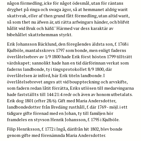
någon förmedling, icke för något ödesmål, utan för räntans
dryghet på ringa och swaga ägor, så at hemmanet aldrig warit
skattvrak, eller af then grund fått förmedling, utan altid warit,
så som thet nu äfwen är, uti rätta arfwingars händer, och blifvit
hållit wid Bruk och häfd." Härmed var dess karaktär av
bibehållet skattehemman styrkt.
Erik Johansson Bäcklund, den föregåendes äldsta son, f. 1768 i
Kjulböle, mantalsskrevs 1797 som bonde, men enligt faderns
överlåtelsebrev av 1/9 1800 hade Erik först hösten 1799 tillträtt
värdskapet; sannolikt hade han en tid därförinnan verkat som
faderns landbonde, ty i tingsprotokollet 8/9 1800, där
överlåtelsen är införd, bär Erik titeln landbonde. I
överlåtelsebrevet anges att vid bouppteckning och arvskifte,
som fadern redan låtit förrätta, Eriks utlösen till medarvingarna
hade fastställts till 144:21:4 redr och även av honom utbetalats.
Erik dog 1801 (efter 28/6). Gift med Maria Andersdotter,
landbondedotter från Bredäng rusthåll, f. där 1769 - möjl. i ett
tidigare gifte förenad med en Johan, ty till familjen hör
framdeles en styvson Henrik Johansson, f. 1795 i Kjulböle.
Filip Henriksson, f. 1772 i Ingå, därifrån hit 1802, blev bonde
genom gifte med förenämnda Maria Andersdotter.