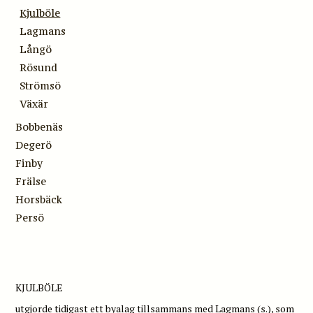
Kjulböle
Lagmans
Långö
Rösund
Strömsö
Växär
Bobbenäs
Degerö
Finby
Frälse
Horsbäck
Persö
KJULBÖLE
utgjorde tidigast ett byalag tillsammans med Lagmans (s.), som