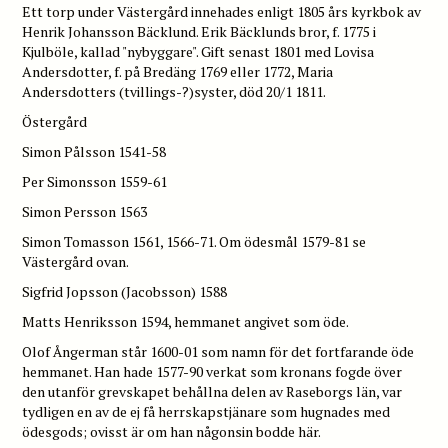
Ett torp under Västergård innehades enligt 1805 års kyrkbok av
Henrik Johansson Bäcklund. Erik Bäcklunds bror, f. 1775 i
Kjulböle, kallad "nybyggare". Gift senast 1801 med Lovisa
Andersdotter, f. på Bredäng 1769 eller 1772, Maria
Andersdotters (tvillings-?)syster, död 20/1 1811.
Östergård
Simon Pålsson 1541-58
Per Simonsson 1559-61
Simon Persson 1563
Simon Tomasson 1561, 1566-71. Om ödesmål 1579-81 se
Västergård ovan.
Sigfrid Jopsson (Jacobsson) 1588
Matts Henriksson 1594, hemmanet angivet som öde.
Olof Ångerman står 1600-01 som namn för det fortfarande öde
hemmanet. Han hade 1577-90 verkat som kronans fogde över
den utanför grevskapet behållna delen av Raseborgs län, var
tydligen en av de ej få herrskapstjänare som hugnades med
ödesgods; ovisst är om han någonsin bodde här.