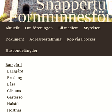
Snappertu
Fornminnesför
Aktuellt
Om föreningen
Bli medlem
Styrelsen
Dokument
Adressbeställning
Köp våra böcker
Husbondelängder
Barsgård
Barsgård
Bredäng
Båsa
Gästans
Gästersö
Halstö
Höstnäs