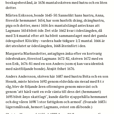
boskapsbestånd, är 1636 mantalsskriven med hutru och en liten
dotter.
Mårten Eriksson, bonde 1645-50. Sannolikt hans hustru, Anna,
förestår hemmanet 1654, har som husfolk dräng, dränghustru,
piga och dotter, men i 1656 års mantalslängd antecknas att
Lagmans 1654 blivit öde. Det står 1662 kvar i ödeslängden, då
med 3/4 mantal efter att ha blivit sammanslaget med det gamla
ödesgodset Klöckby - vardera hade tidigare 1/2 mantal. 1666 är
det uteslutet ur ödeslängden, 1668 återinfört i den.
Margareta Markusdotter, antagligen änka efter en kortvarig
ödesbrukare, förestod Lagmans 1672-82, skriven 1672 med en
son Erik, 1676-81 med en son Anders (som ej kan vara identisk
med nästföljande bonde). Åtnjöt frihet 1676.
Anders Andersson, skriven här 1687 med hustru Brita och en son
Henrik, miste hösten 1692 genom eldsvåda sin rierad med 8 t:r
råg, blev de följande åren oförmögen genom missväxt och
genom "att härå varit en svår ränta till dess det (hemmanet)
1695 blivit ånyo skattlagt", kunde därför ej uppehålla hemmanet
och dog våren 1698 "i stor fattigdom och armod". (Svarade 1683 i
lägersmålssak, hemort Lagmans, ovisst om då bonde.)