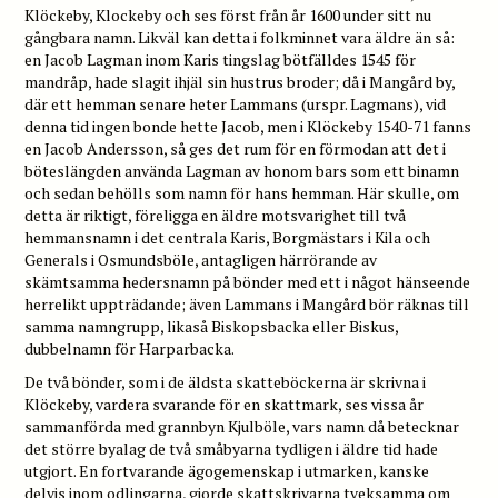
Klöckeby, Klockeby och ses först från år 1600 under sitt nu
gångbara namn. Likväl kan detta i folkminnet vara äldre än så:
en Jacob Lagman inom Karis tingslag bötfälldes 1545 för
mandråp, hade slagit ihjäl sin hustrus broder; då i Mangård by,
där ett hemman senare heter Lammans (urspr. Lagmans), vid
denna tid ingen bonde hette Jacob, men i Klöckeby 1540-71 fanns
en Jacob Andersson, så ges det rum för en förmodan att det i
böteslängden använda Lagman av honom bars som ett binamn
och sedan behölls som namn för hans hemman. Här skulle, om
detta är riktigt, föreligga en äldre motsvarighet till två
hemmansnamn i det centrala Karis, Borgmästars i Kila och
Generals i Osmundsböle, antagligen härrörande av
skämtsamma hedersnamn på bönder med ett i något hänseende
herrelikt uppträdande; även Lammans i Mangård bör räknas till
samma namngrupp, likaså Biskopsbacka eller Biskus,
dubbelnamn för Harparbacka.
De två bönder, som i de äldsta skatteböckerna är skrivna i
Klöckeby, vardera svarande för en skattmark, ses vissa år
sammanförda med grannbyn Kjulböle, vars namn då betecknar
det större byalag de två småbyarna tydligen i äldre tid hade
utgjort. En fortvarande ägogemenskap i utmarken, kanske
delvis inom odlingarna, gjorde skattskrivarna tveksamma om