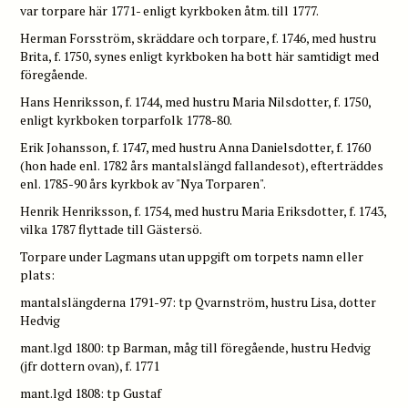
var torpare här 1771- enligt kyrkboken åtm. till 1777.
Herman Forsström, skräddare och torpare, f. 1746, med hustru
Brita, f. 1750, synes enligt kyrkboken ha bott här samtidigt med
föregående.
Hans Henriksson, f. 1744, med hustru Maria Nilsdotter, f. 1750,
enligt kyrkboken torparfolk 1778-80.
Erik Johansson, f. 1747, med hustru Anna Danielsdotter, f. 1760
(hon hade enl. 1782 års mantalslängd fallandesot), efterträddes
enl. 1785-90 års kyrkbok av "Nya Torparen".
Henrik Henriksson, f. 1754, med hustru Maria Eriksdotter, f. 1743,
vilka 1787 flyttade till Gästersö.
Torpare under Lagmans utan uppgift om torpets namn eller
plats:
mantalslängderna 1791-97: tp Qvarnström, hustru Lisa, dotter
Hedvig
mant.lgd 1800: tp Barman, måg till föregående, hustru Hedvig
(jfr dottern ovan), f. 1771
mant.lgd 1808: tp Gustaf