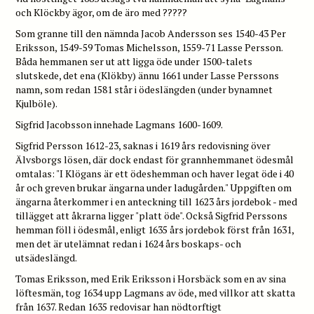
och Klöckby ägor, om de äro med ?????
Som granne till den nämnda Jacob Andersson ses 1540-43 Per
Eriksson, 1549-59 Tomas Michelsson, 1559-71 Lasse Persson.
Båda hemmanen ser ut att ligga öde under 1500-talets
slutskede, det ena (Klökby) ännu 1661 under Lasse Perssons
namn, som redan 1581 står i ödeslängden (under bynamnet
Kjulböle).
Sigfrid Jacobsson innehade Lagmans 1600-1609.
Sigfrid Persson 1612-23, saknas i 1619 års redovisning över
Älvsborgs lösen, där dock endast för grannhemmanet ödesmål
omtalas: "I Klögans är ett ödeshemman och haver legat öde i 40
år och greven brukar ängarna under ladugården." Uppgiften om
ängarna återkommer i en anteckning till 1623 års jordebok - med
tillägget att åkrarna ligger "platt öde". Också Sigfrid Perssons
hemman föll i ödesmål, enligt 1635 års jordebok först från 1631,
men det är utelämnat redan i 1624 års boskaps- och
utsädeslängd.
Tomas Eriksson, med Erik Eriksson i Horsbäck som en av sina
löftesmän, tog 1634 upp Lagmans av öde, med villkor att skatta
från 1637. Redan 1635 redovisar han nödtorftigt