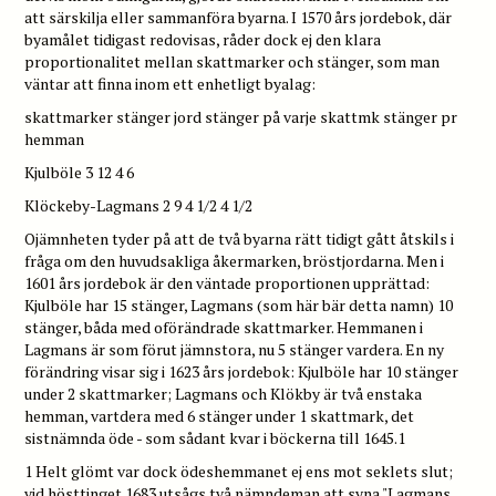
att särskilja eller sammanföra byarna. I 1570 års jordebok, där
byamålet tidigast redovisas, råder dock ej den klara
proportionalitet mellan skattmarker och stänger, som man
väntar att finna inom ett enhetligt byalag:
skattmarker stänger jord stänger på varje skattmk stänger pr
hemman
Kjulböle 3 12 4 6
Klöckeby-Lagmans 2 9 4 1/2 4 1/2
Ojämnheten tyder på att de två byarna rätt tidigt gått åtskils i
fråga om den huvudsakliga åkermarken, bröstjordarna. Men i
1601 års jordebok är den väntade proportionen upprättad:
Kjulböle har 15 stänger, Lagmans (som här bär detta namn) 10
stänger, båda med oförändrade skattmarker. Hemmanen i
Lagmans är som förut jämnstora, nu 5 stänger vardera. En ny
förändring visar sig i 1623 års jordebok: Kjulböle har 10 stänger
under 2 skattmarker; Lagmans och Klökby är två enstaka
hemman, vartdera med 6 stänger under 1 skattmark, det
sistnämnda öde - som sådant kvar i böckerna till 1645.1
1 Helt glömt var dock ödeshemmanet ej ens mot seklets slut;
vid hösttinget 1683 utsågs två nämndeman att syna "Lagmans