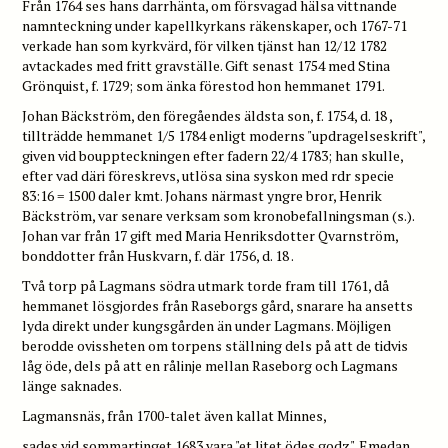
Från 1764 ses hans darrhänta, om försvagad hälsa vittnande
namnteckning under kapellkyrkans räkenskaper, och 1767-71
verkade han som kyrkvärd, för vilken tjänst han 12/12 1782
avtackades med fritt gravställe. Gift senast 1754 med Stina
Grönquist, f. 1729; som änka förestod hon hemmanet 1791.
Johan Bäckström, den föregåendes äldsta son, f. 1754, d. 18 ,
tillträdde hemmanet 1/5 1784 enligt moderns "updragelseskrift",
given vid bouppteckningen efter fadern 22/4 1783; han skulle,
efter vad däri föreskrevs, utlösa sina syskon med rdr specie
83:16 = 1500 daler kmt. Johans närmast yngre bror, Henrik
Bäckström, var senare verksam som kronobefallningsman (s.).
Johan var från 17 gift med Maria Henriksdotter Qvarnström,
bonddotter från Huskvarn, f. där 1756, d. 18 .
Två torp på Lagmans södra utmark torde fram till 1761, då
hemmanet lösgjordes från Raseborgs gård, snarare ha ansetts
lyda direkt under kungsgården än under Lagmans. Möjligen
berodde ovissheten om torpens ställning dels på att de tidvis
låg öde, dels på att en rålinje mellan Raseborg och Lagmans
länge saknades.
Lagmansnäs, från 1700-talet även kallat Minnes,
sades vid sommartinget 1683 vara "et litet ödes godz". Emedan