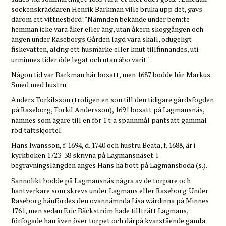
sockenskräddaren Henrik Barkman ville bruka upp det, gavs
därom ett vittnesbörd: "Nämnden bekände under bem:te
hemman icke vara åker eller äng, utan åkern skoggången och
ängen under Raseborgs Gården lagd vara skall, odugeligt
fiskevatten, aldrig ett husmärke eller knut tillfinnandes, uti
urminnes tider öde legat och utan åbo varit."
Någon tid var Barkman här bosatt, men 1687 bodde här Markus
Smed med hustru.
Anders Torkilsson (troligen en son till den tidigare gårdsfogden
på Raseborg, Torkil Andersson), 1691 bosatt på Lagmansnäs,
nämnes som ägare till en för 1 t:a spannmål pantsatt gammal
röd taftskjortel.
Hans Iwansson, f. 1694, d. 1740 och hustru Beata, f. 1688, är i
kyrkboken 1723-38 skrivna på Lagmansnäset. I
begravningslängden anges Hans ha bott på Lagmansboda (s.).
Sannolikt bodde på Lagmansnäs några av de torpare och
hantverkare som skrevs under Lagmans eller Raseborg. Under
Raseborg hänfördes den ovannämnda Lisa wärdinna på Minnes
1761, men sedan Eric Bäckström hade tillträtt Lagmans,
förfogade han även över torpet och därpå kvarstående gamla