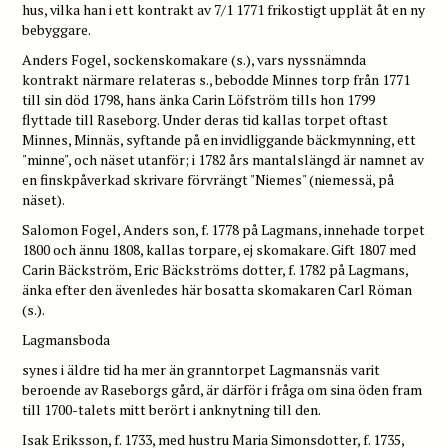
hus, vilka han i ett kontrakt av 7/1 1771 frikostigt upplät åt en ny
bebyggare.
Anders Fogel, sockenskomakare (s.), vars nyssnämnda
kontrakt närmare relateras s., bebodde Minnes torp från 1771
till sin död 1798, hans änka Carin Löfström tills hon 1799
flyttade till Raseborg. Under deras tid kallas torpet oftast
Minnes, Minnäs, syftande på en invidliggande bäckmynning, ett
"minne", och näset utanför; i 1782 års mantalslängd är namnet av
en finskpåverkad skrivare förvrängt "Niemes" (niemessä, på
näset).
Salomon Fogel, Anders son, f. 1778 på Lagmans, innehade torpet
1800 och ännu 1808, kallas torpare, ej skomakare. Gift 1807 med
Carin Bäckström, Eric Bäckströms dotter, f. 1782 på Lagmans,
änka efter den ävenledes här bosatta skomakaren Carl Röman
(s.).
Lagmansboda
synes i äldre tid ha mer än granntorpet Lagmansnäs varit
beroende av Raseborgs gård, är därför i fråga om sina öden fram
till 1700-talets mitt berört i anknytning till den.
Isak Eriksson, f. 1733, med hustru Maria Simonsdotter, f. 1735,