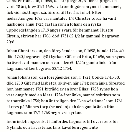
Christer Hansson, f. 1655, d. 1737 (begr. 20/3 - men uppges då
varit 78 år), blev 31/1 1698 av kronofogden inrymd i hemmanet,
fick vid hösttinget s.å. förord till tre års frihet. Efter
nedsättningen 1695 var mantalet 1/4. Christer torde ha varit
husbonde ännu 1723, fastän sonen Johan i den ryska
uppbördslängden 1719 anges svara för hemmanet. Hustru
Kirstin, skriven här 1706, död 1731 65 1/2 år gammal, begraven
20/6.
Johan Christersson, den föregåendes son, f. 1698, bonde 1724-40,
död 1740, begraven 9/8 i kyrkan. Gift med Brita, f. 1696, som synes
ha överlevat mannen och vara den 60 1/2 år gamla änka från
Lagmans vilken begrovs 22/12 1754.
Johan Johansson, den föregåendes son, f. 1721, bonde 1741-50,
död 1750. Gift med Lisbetta, skriven här 1744; som änka förestod
hon hemmanet 1751, biträdd av en bror Elias; 1753 synes hon
vara omgift med en Mats, 1754 åter änka, mantalsskrives som
torpareänka 1756; hon är troligen den "Lisa wärdinna" som 1761
skrevs på Minnes torp (se nedan) och den gamla änka från
Lagmans som 17/1 1768 begrovs i kyrkan.
Inom indelningsverket hänfördes Lagmans till överstens för
Nylands och Tavastehus läns kavalleriregemente