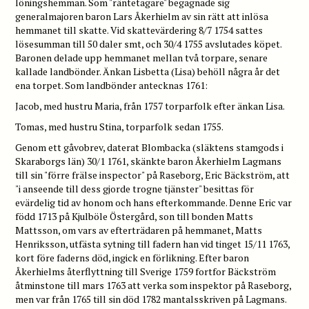
löningshemman. Som "räntetagare" begagnade sig
generalmajoren baron Lars Åkerhielm av sin rätt att inlösa
hemmanet till skatte. Vid skattevärdering 8/7 1754 sattes
lösesumman till 50 daler smt, och 30/4 1755 avslutades köpet.
Baronen delade upp hemmanet mellan två torpare, senare
kallade landbönder. Änkan Lisbetta (Lisa) behöll några år det
ena torpet. Som landbönder antecknas 1761:
Jacob, med hustru Maria, från 1757 torparfolk efter änkan Lisa.
Tomas, med hustru Stina, torparfolk sedan 1755.
Genom ett gåvobrev, daterat Blombacka (släktens stamgods i
Skaraborgs län) 30/1 1761, skänkte baron Åkerhielm Lagmans
till sin "förre frälse inspector" på Raseborg, Eric Bäckström, att
"i anseende till dess gjorde trogne tjänster" besittas för
evärdelig tid av honom och hans efterkommande. Denne Eric var
född 1713 på Kjulböle Östergård, son till bonden Matts
Mattsson, om vars av efterträdaren på hemmanet, Matts
Henriksson, utfästa sytning till fadern han vid tinget 15/11 1763,
kort före faderns död, ingick en förlikning. Efter baron
Åkerhielms återflyttning till Sverige 1759 fortfor Bäckström
åtminstone till mars 1763 att verka som inspektor på Raseborg,
men var från 1765 till sin död 1782 mantalsskriven på Lagmans.