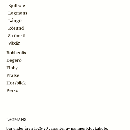
Kjulböle
Lagmans
Långö
Rösund
Strömsö
Växär
Bobbenäs
Degerö
Finby
Frälse
Horsbäck
Persö
LAGMANS
bär under åren 1526-70 varianter av namnen Klockaböle,