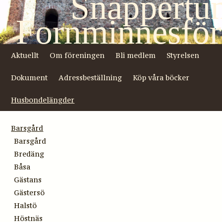
Snappertu
Fornminnesför
Aktuellt
Om föreningen
Bli medlem
Styrelsen
Dokument
Adressbeställning
Köp våra böcker
Husbondelängder
Barsgård
Barsgård
Bredäng
Båsa
Gästans
Gästersö
Halstö
Höstnäs