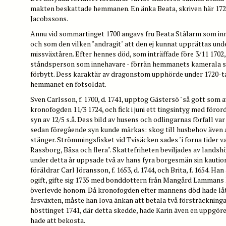
makten beskattade hemmanen. En änka Beata, skriven här 1723-
Jacobssons.
Ännu vid sommartinget 1700 angavs fru Beata Stålarm som i
och som den vilken "andragit" att den ej kunnat upprättas unde
missväxtåren. Efter hennes död, som inträffade före 3/11 1702
ståndsperson som innehavare - förrän hemmanets kamerala stä
förbytt. Dess karaktär av dragonstom upphörde under 1720-tal
hemmanet en fotsoldat.
Sven Carlsson, f. 1700, d. 1741, upptog Gästersö "så gott som a
kronofogden 11/3 1724, och fick i juni ett tingsintyg med förord t
syn av 12/5 s.å. Dess bild av husens och odlingarnas förfall va
sedan föregående syn kunde märkas: skog till husbehov även 
stänger. Strömmingsfisket vid Tvisäcken sades "i forna tider va
Rassborg, Båsa och flera". Skattefriheten beviljades av landshö
under detta år uppsade två av hans fyra borgesmän sin kautio
föräldrar Carl Jöransson, f. 1653, d. 1744, och Brita, f. 1654. 
ogift, gifte sig 1735 med bonddottern från Mangård Lammans
överlevde honom. Då kronofogden efter mannens död hade låt
årsväxten, måste han lova änkan att betala två försträckningar
hösttinget 1741, där detta skedde, hade Karin även en uppgö
hade att bekosta.