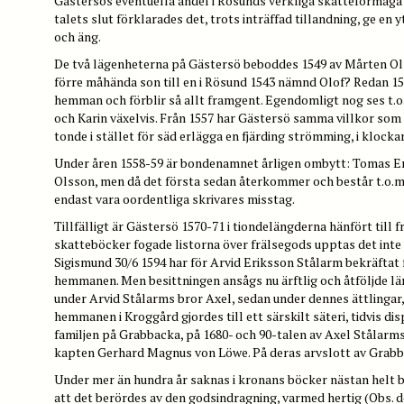
Gästersös eventuella andel i Rösunds verkliga skatteförmåga in
talets slut förklarades det, trots inträffad tillandning, ge en 
och äng.
De två lägenheterna på Gästersö beboddes 1549 av Mårten Ols
förre måhända son till en i Rösund 1543 nämnd Olof? Redan 15
hemman och förblir så allt framgent. Egendomligt nog ses t.
och Karin växelvis. Från 1557 har Gästersö samma villkor som
tonde i stället för säd erlägga en fjärding strömming, i klockar
Under åren 1558-59 är bondenamnet årligen ombytt: Tomas Er
Olsson, men då det första sedan återkommer och består t.o.m. 
endast vara oordentliga skrivares misstag.
Tillfälligt är Gästersö 1570-71 i tiondelängderna hänfört till fr
skatteböcker fogade listorna över frälsegods upptas det inte - 
Sigismund 30/6 1594 har för Arvid Eriksson Stålarm bekräftat 
hemmanen. Men besittningen ansågs nu ärftlig och åtföljde lä
under Arvid Stålarms bror Axel, sedan under dennes ättlingar, 
hemmanen i Kroggård gjordes till ett särskilt säteri, tidvis 
familjen på Grabbacka, på 1680- och 90-talen av Axel Stålarms
kapten Gerhard Magnus von Löwe. På deras arvslott av Grabba
Under mer än hundra år saknas i kronans böcker nästan helt 
att det berördes av den godsindragning, varmed hertig (Obs. d