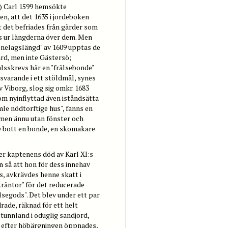
f.) Carl 1599 hemsökte
n, att det 1635 i jordeboken
t det befriades från gärder som
s ur längderna över dem. Men
jonelagslängd" av 1609 upptas de
rd, men inte Gästersö;
alsskrevs här en "frälsebonde"
svarande i ett stöldmål, synes
v Viborg, slog sig omkr. 1683
om nyinflyttad även iståndsätta
le nödtorftige hus", fanns en
men ännu utan fönster och
de bott en bonde, en skomakare
r kaptenens död av Karl XI:s
n så att hon för dess innehav
s, avkrävdes henne skatt i
kräntor" för det reducerade
lsegods". Det blev under ett par
rade, räknad för ett helt
tunnland i oduglig sandjord,
n efter höbärgningen öppnades,