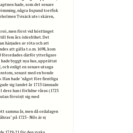
Kaptnen hade, som det senare
strömming, några lispund torrfisk
eholmen Tvisäck ute i skären,
rsö, men först vid hösttinget
ill fem års ödesfrihet. Det
n härjades av röta och att
des att gälla t.o.m. 1698, kom
 förordades därför ytterligare
n hade byggt nya hus, upprättat
, och enligt en senare utsaga
gonstom, senast med en bonde
. Han hade "något före fientliga
igade sig landet år 1713 lämnade
l dess han i förlidne våras (1723
utan försörjt sig med
dött samma år, men då ordalagen
hras" på 1723 - Nils är ej
de 1719-21 för den ryska