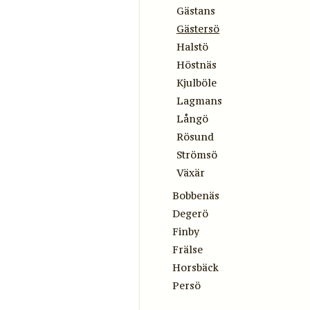
Gästans
Gästersö
Halstö
Höstnäs
Kjulböle
Lagmans
Långö
Rösund
Strömsö
Växär
Bobbenäs
Degerö
Finby
Frälse
Horsbäck
Persö