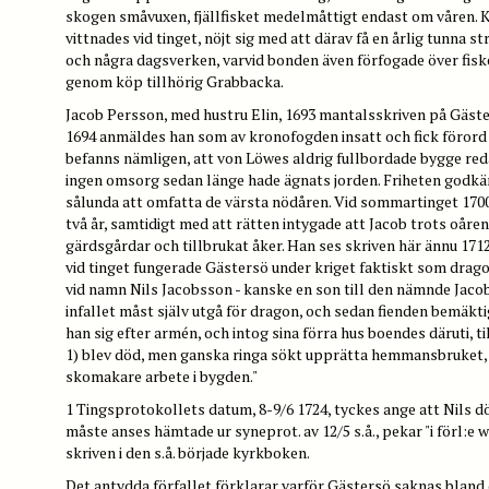
skogen småvuxen, fjällfisket medelmåttigt endast om våren. 
vittnades vid tinget, nöjt sig med att därav få en årlig tunna 
och några dagsverken, varvid bonden även förfogade över fisk
genom köp tillhörig Grabbacka.
Jacob Persson, med hustru Elin, 1693 mantalsskriven på Gäste
1694 anmäldes han som av kronofogden insatt och fick förord t
befanns nämligen, att von Löwes aldrig fullbordade bygge reda
ingen omsorg sedan länge hade ägnats jorden. Friheten godkän
sålunda att omfatta de värsta nödåren. Vid sommartinget 1700
två år, samtidigt med att rätten intygade att Jacob trots oåre
gärdsgårdar och tillbrukat åker. Han ses skriven här ännu 1712
vid tinget fungerade Gästersö under kriget faktiskt som dra
vid namn Nils Jacobsson - kanske en son till den nämnde Jacob
infallet måst själv utgå för dragon, och sedan fienden bemäkt
han sig efter armén, och intog sina förra hus boendes däruti, til
1) blev död, men ganska ringa sökt upprätta hemmansbruket, 
skomakare arbete i bygden."
1 Tingsprotokollets datum, 8-9/6 1724, tyckes ange att Nils 
måste anses hämtade ur syneprot. av 12/5 s.å., pekar "i förl:e wå
skriven i den s.å. började kyrkboken.
Det antydda förfallet förklarar varför Gästersö saknas bland 