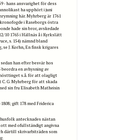
9 - hans ansvarighet för dess
nnolikast ha upphört i juni
nrymning här. Myhrberg är 1761
 kronofogde i Raseborgs östra
bonde hade sin bror, avskedade
/10 1765 i Hällnäs å i Kyrkslätt
uce, s. 154) nämnd bland
e J. Korhn, En finsk krigares
st sedan han efter besvär hos
 beordra en avhysning av
ttinget s.å. för att olagligt
at C. G. Myhrberg för att skada
d sin fru Elisabeth Matheisin
-1808; gift 178 med Friderica
 husfolk antecknades nästan
blott med ofullständigt angivna
och därtill skrivarbiträden som
g.