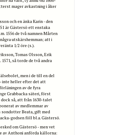
te ha varit, ty ännu vid 1600-
ytterst mager avkastning i åker
son och en änka Karin - den
51 är Gästersö ett enstaka
o.m. 1556 de två namnen Mårten
 några utskärshemman; att i
eränta 1/2 öre (s.).
iksson, Tomas Olsson, Erik
1571, så torde de två andra
älsebolet, men i de till en del
inte heller efter det att
förläningen av de fyra
nge Grabbacka säteri, först
dock så, att från 1630-talet
disponerat av medlemmar av
 sondotter Beata, gift med
cka-godsen föll bl.a. Gästersö.
besked om Gästersö - men vet
e av Anthoni anförda källorna: