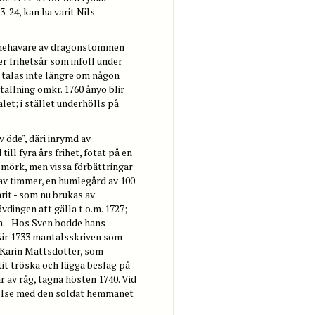
24, kan ha varit Nils
nnehavare av dragonstommen
r frihetsår som inföll under
, talas inte längre om någon
llning omkr. 1760 ånyo blir
et; i stället underhölls på
v öde", däri inrymd av
ill fyra års frihet, fotat på en
r mörk, men vissa förbättringar
av timmer, en humlegård av 100
rit - som nu brukas av
vdingen att gälla t.o.m. 1727;
n. - Hos Sven bodde hans
Han är 1733 mantalsskriven som
 Karin Mattsdotter, som
it tröska och lägga beslag på
 av råg, tagna hösten 1740. Vid
relse med den soldat hemmanet