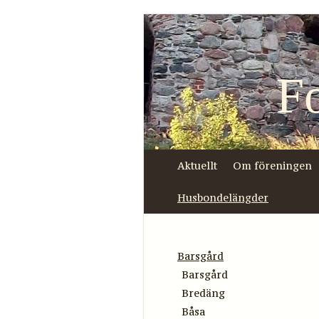
F
Aktuellt
Om föreningen
Husbondelängder
Barsgård
Barsgård
Bredäng
Båsa