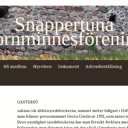
Snappertuna
ornminnesföreni
Bli medlem
Styrelsen
Dokument
Adressbeställning
GÄSTERSÖ
saknas i de äldsta jordeböckerna; namnet möter tidigast i 154
man frånser personnamnet Gesta Cristin av 1392, som anses in
Dess osynlighet i jordeböckerna har man försökt förklara med 
frälsenatur, men däremot talar att det såväl i längderna över f