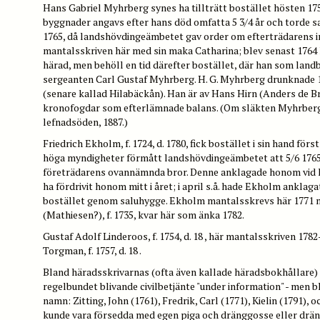
Hans Gabriel Myhrberg synes ha tillträtt bostället hösten 175
byggnader angavs efter hans död omfatta 5 3/4 år och torde sa
1765, då landshövdingeämbetet gav order om efterträdarens i
mantalsskriven här med sin maka Catharina; blev senast 1764
härad, men behöll en tid därefter bostället, där han som land
sergeanten Carl Gustaf Myhrberg. H. G. Myhrberg drunknade 12
(senare kallad Hilabäckån). Han är av Hans Hirn (Anders de Br
kronofogdar som efterlämnade balans. (Om släkten Myhrberg, s
lefnadsöden, 1887.)
Friedrich Ekholm, f. 1724, d. 1780, fick bostället i sin hand för
höga myndigheter förmått landshövdingeämbetet att 5/6 1765
företrädarens ovannämnda bror. Denne anklagade honom vid hös
ha fördrivit honom mitt i året; i april s.å. hade Ekholm anklag
bostället genom saluhygge. Ekholm mantalsskrevs här 1771 me
(Mathiesen?), f. 1735, kvar här som änka 1782.
Gustaf Adolf Linderoos, f. 1754, d. 18 , här mantalsskriven 1782
Torgman, f. 1757, d. 18 .
Bland häradsskrivarnas (ofta även kallade häradsbokhållare)
regelbundet blivande civilbetjänte "under information" - men 
namn: Zitting, John (1761), Fredrik, Carl (1771), Kielin (1791), 
kunde vara försedda med egen piga och dränggosse eller drän