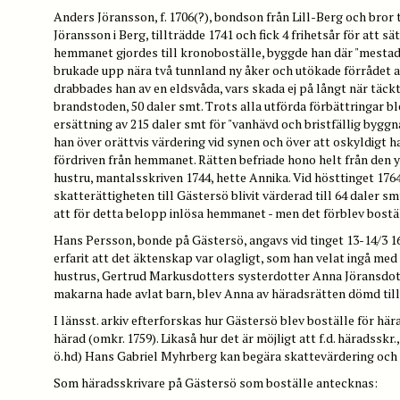
Anders Jöransson, f. 1706(?), bondson från Lill-Berg och bro
Jöransson i Berg, tillträdde 1741 och fick 4 frihetsår för att sät
hemmanet gjordes till kronoboställe, byggde han där "mestade
brukade upp nära två tunnland ny åker och utökade förrådet a
drabbades han av en eldsvåda, vars skada ej på långt när täc
brandstoden, 50 daler smt. Trots alla utförda förbättringar bl
ersättning av 215 daler smt för "vanhävd och bristfällig byggn
han över orättvis värdering vid synen och över att oskyldigt h
fördriven från hemmanet. Rätten befriade hono helt från den 
hustru, mantalsskriven 1744, hette Annika. Vid hösttinget 176
skatterättigheten till Gästersö blivit värderad till 64 daler s
att för detta belopp inlösa hemmanet - men det förblev bostäl
Hans Persson, bonde på Gästersö, angavs vid tinget 13-14/3 1
erfarit att det äktenskap var olagligt, som han velat ingå med 
hustrus, Gertrud Markusdotters systerdotter Anna Jöransdott
makarna hade avlat barn, blev Anna av häradsrätten dömd till
I länsst. arkiv efterforskas hur Gästersö blev boställe för hä
härad (omkr. 1759). Likaså hur det är möjligt att f.d. häradssk
ö.hd) Hans Gabriel Myhrberg kan begära skattevärdering och l
Som häradsskrivare på Gästersö som boställe antecknas: