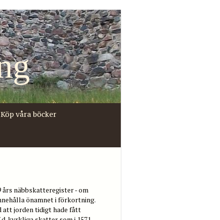
ng
Köp våra böcker
9 års näbbskatteregister - om
nehålla önamnet i förkortning.
att jorden tidigt hade fått
.d. kyrkliga skatter som i 1571