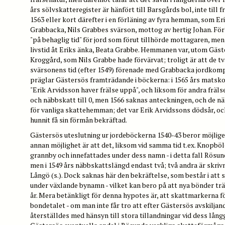
års sölvskatteregister är hänfört till Barsgårds bol, inte till
1563 eller kort därefter i en förläning av fyra hemman, som Er
Grabbacka, Nils Grabbes svärson, mottog av hertig Johan. För
"på behaglig tid" för jord som förut tillhörde mottagaren, men
livstid åt Eriks änka, Beata Grabbe. Hemmanen var, utom Gäster
Kroggård, som Nils Grabbe hade förvärvat; troligt är att de 
svärsonens tid (efter 1549) förenade med Grabbacka jordkomp
präglar Gästersös framträdande i böckerna: i 1565 års mats
"Erik Arvidsson haver frälse uppå", och liksom för andra frä
och näbbskatt till 0, men 1566 saknas anteckningen, och de 
för vanliga skattehemman; det var Erik Arvidssons dödsår, oc
hunnit få sin förmån bekräftad.
Gästersös uteslutning ur jordeböckerna 1540-43 beror möjlige
annan möjlighet är att det, liksom vid samma tid t.ex. Knopböl
grannby och innefattades under dess namn - i detta fall Rösun
men i 1549 års näbbskattslängd endast två; två andra är skri
Långö (s.). Dock saknas här den bekräftelse, som består i 
under växlande bynamn - vilket kan bero på att nya bönder trät
år. Mera betänkligt för denna hypotes är, att skattmarkerna 
bondetalet - om man inte får tro att efter Gästersös avskiljan
återställdes med hänsyn till stora tillandningar vid dess lång