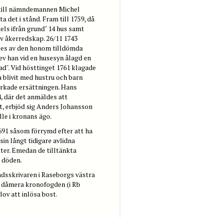
r till nämndemannen Michel
ta det i stånd. Fram till 1759, då
ls ifrån grund" 14 hus samt
v åkerredskap. 26/11 1743
ktes av den honom tilldömda
ev han vid en husesyn ålagd en
ad". Vid hösttinget 1761 klagade
a blivit med hustru och barn
yrkade ersättningen. Hans
4, där det anmäldes att
mt, erbjöd sig Anders Johansson
le i kronans ägo.
691 såsom förrymd efter att ha
sin långt tidigare avlidna
er. Emedan de tilltänkta
 döden.
radsskrivaren i Raseborgs västra
r., dåmera kronofogden (i Rb
ov att inlösa bost.