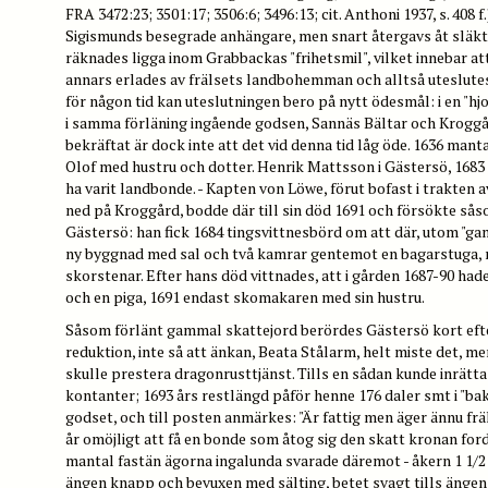
FRA 3472:23; 3501:17; 3506:6; 3496:13; cit. Anthoni 1937, s. 408 
Sigismunds besegrade anhängare, men snart återgavs åt släkte
räknades ligga inom Grabbackas "frihetsmil", vilket innebar at
annars erlades av frälsets landbohemman och alltså uteslute
för någon tid kan uteslutningen bero på nytt ödesmål: i en "h
i samma förläning ingående godsen, Sannäs Bältar och Kroggå
bekräftat är dock inte att det vid denna tid låg öde. 1636 mant
Olof med hustru och dotter. Henrik Mattsson i Gästersö, 1683 
ha varit landbonde. - Kapten von Löwe, förut bofast i trakten a
ned på Kroggård, bodde där till sin död 1691 och försökte sås
Gästersö: han fick 1684 tingsvittnesbörd om att där, utom "gam
ny byggnad med sal och två kamrar gentemot en bagarstuga, 
skorstenar. Efter hans död vittnades, att i gården 1687-90 ha
och en piga, 1691 endast skomakaren med sin hustru.
Såsom förlänt gammal skattejord berördes Gästersö kort efte
reduktion, inte så att änkan, Beata Stålarm, helt miste det, me
skulle prestera dragonrusttjänst. Tills en sådan kunde inrätta
kontanter; 1693 års restlängd påför henne 176 daler smt i "ba
godset, och till posten anmärkes: "Är fattig men äger ännu frä
år omöjligt att få en bonde som åtog sig den skatt kronan ford
mantal fastän ägorna ingalunda svarade däremot - åkern 1 1/2 
ängen knapp och bevuxen med sälting, betet svagt tills änge