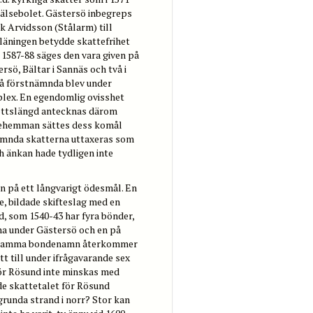
 frälsebolet. Gästersö inbegreps
ik Arvidsson (Stålarm) till
läningen betydde skattefrihet
 1587-88 säges den vara given på
sö, Bältar i Sannäs och två i
två förstnämnda blev under
lex. En egendomlig ovisshet
kottslängd antecknas därom
lsehemman sättes dess komål
nämnda skatterna uttaxeras som
h änkan hade tydligen inte
n på ett långvarigt ödesmål. En
e, bildade skifteslag med en
d, som 1540-43 har fyra bönder,
vna under Gästersö och en på
att samma bondenamn återkommer
t till under ifrågavarande sex
för Rösund inte minskas med
de skattetalet för Rösund
grunda strand i norr? Stor kan