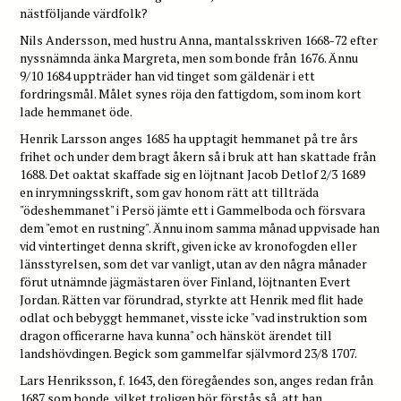
nästföljande värdfolk?
Nils Andersson, med hustru Anna, mantalsskriven 1668-72 efter
nyssnämnda änka Margreta, men som bonde från 1676. Ännu
9/10 1684 uppträder han vid tinget som gäldenär i ett
fordringsmål. Målet synes röja den fattigdom, som inom kort
lade hemmanet öde.
Henrik Larsson anges 1685 ha upptagit hemmanet på tre års
frihet och under dem bragt åkern så i bruk att han skattade från
1688. Det oaktat skaffade sig en löjtnant Jacob Detlof 2/3 1689
en inrymningsskrift, som gav honom rätt att tillträda
"ödeshemmanet" i Persö jämte ett i Gammelboda och försvara
dem "emot en rustning". Ännu inom samma månad uppvisade han
vid vintertinget denna skrift, given icke av kronofogden eller
länsstyrelsen, som det var vanligt, utan av den några månader
förut utnämnde jägmästaren över Finland, löjtnanten Evert
Jordan. Rätten var förundrad, styrkte att Henrik med flit hade
odlat och bebyggt hemmanet, visste icke "vad instruktion som
dragon officerarne hava kunna" och hänsköt ärendet till
landshövdingen. Begick som gammelfar självmord 23/8 1707.
Lars Henriksson, f. 1643, den föregåendes son, anges redan från
1687 som bonde, vilket troligen bör förstås så, att han