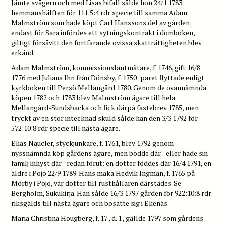
Jämte svågern och med Lisas bifall sålde hon 24/1 1783
hemmanshälften för 111:5:4 rdr specie till samma Adam
Malmström som hade köpt Carl Hanssons del av gården;
endast för Sara infördes ett sytningskontrakt i domboken,
giltigt försåvitt den fortfarande ovissa skatträttigheten blev
erkänd.
Adam Malmström, kommissionslantmätare, f. 1746, gift 16/8
1776 med Juliana Ihn från Dönsby, f. 1750; paret flyttade enligt
kyrkboken till Persö Mellangård 1780. Genom de ovannämnda
köpen 1782 och 1783 blev Malmström ägare till hela
Mellangård-Sundsbacka och fick därpå fastebrev 1785, men
tryckt av en stor intecknad skuld sålde han den 3/3 1792 för
572:10:8 rdr specie till nästa ägare.
Elias Naucler, styckjunkare, f. 1761, blev 1792 genom
nyssnämnda köp gårdens ägare, men bodde där - eller hade sin
familj inhyst där - redan förut: en dotter föddes där 16/4 1791, en
äldre i Pojo 22/9 1789. Hans maka Hedvik Ingman, f. 1765 på
Mörby i Pojo, var dotter till rusthållaren därstädes. Se
Bergholm, Sukukirja. Han sålde 16/3 1797 gården för 922:10:8 rdr
riksgälds till nästa ägare och bosatte sig i Ekenäs.
Maria Christina Hougberg, f. 17 , d. 1 , gällde 1797 som gårdens