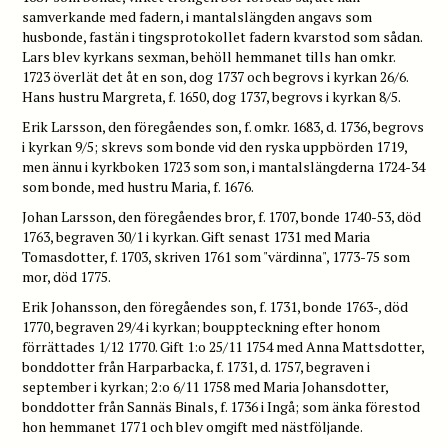
samverkande med fadern, i mantalslängden angavs som
husbonde, fastän i tingsprotokollet fadern kvarstod som sådan.
Lars blev kyrkans sexman, behöll hemmanet tills han omkr.
1723 överlät det åt en son, dog 1737 och begrovs i kyrkan 26/6.
Hans hustru Margreta, f. 1650, dog 1737, begrovs i kyrkan 8/5.
Erik Larsson, den föregåendes son, f. omkr. 1683, d. 1736, begrovs
i kyrkan 9/5; skrevs som bonde vid den ryska uppbörden 1719,
men ännu i kyrkboken 1723 som son, i mantalslängderna 1724-34
som bonde, med hustru Maria, f. 1676.
Johan Larsson, den föregåendes bror, f. 1707, bonde 1740-53, död
1763, begraven 30/1 i kyrkan. Gift senast 1731 med Maria
Tomasdotter, f. 1703, skriven 1761 som "värdinna", 1773-75 som
mor, död 1775.
Erik Johansson, den föregåendes son, f. 1731, bonde 1763-, död
1770, begraven 29/4 i kyrkan; bouppteckning efter honom
förrättades 1/12 1770. Gift 1:o 25/11 1754 med Anna Mattsdotter,
bonddotter från Harparbacka, f. 1731, d. 1757, begraven i
september i kyrkan; 2:o 6/11 1758 med Maria Johansdotter,
bonddotter från Sannäs Binals, f. 1736 i Ingå; som änka förestod
hon hemmanet 1771 och blev omgift med nästföljande.