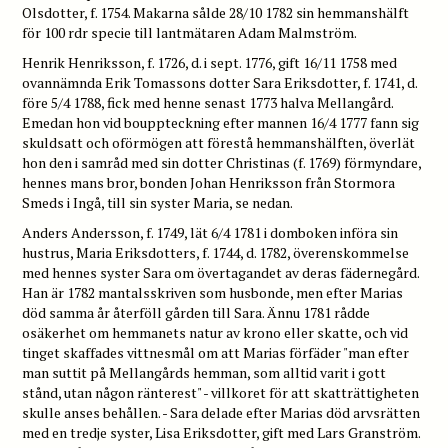
Olsdotter, f. 1754. Makarna sålde 28/10 1782 sin hemmanshälft
för 100 rdr specie till lantmätaren Adam Malmström.
Henrik Henriksson, f. 1726, d. i sept. 1776, gift 16/11 1758 med
ovannämnda Erik Tomassons dotter Sara Eriksdotter, f. 1741, d.
före 5/4 1788, fick med henne senast 1773 halva Mellangård.
Emedan hon vid bouppteckning efter mannen 16/4 1777 fann sig
skuldsatt och oförmögen att förestå hemmanshälften, överlät
hon den i samråd med sin dotter Christinas (f. 1769) förmyndare,
hennes mans bror, bonden Johan Henriksson från Stormora
Smeds i Ingå, till sin syster Maria, se nedan.
Anders Andersson, f. 1749, lät 6/4 1781 i domboken införa sin
hustrus, Maria Eriksdotters, f. 1744, d. 1782, överenskommelse
med hennes syster Sara om övertagandet av deras fädernegård.
Han är 1782 mantalsskriven som husbonde, men efter Marias
död samma år återföll gården till Sara. Ännu 1781 rådde
osäkerhet om hemmanets natur av krono eller skatte, och vid
tinget skaffades vittnesmål om att Marias förfäder "man efter
man suttit på Mellangårds hemman, som alltid varit i gott
stånd, utan någon ränterest" - villkoret för att skatträttigheten
skulle anses behållen. - Sara delade efter Marias död arvsrätten
med en tredje syster, Lisa Eriksdotter, gift med Lars Granström.