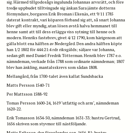
sig. Härmed tillgodosågs ingalunda Johannas arvsrätt, och före
tredje uppbudet tilltvingade sig änkan Sara jämte dotterns
förmyndare, borgaren Erik Broman i Ekenäs, ett 9/11 1785
daterat kontrakt, vari köparen förband sig att, så snart Johanna
blev gift eller myndig, utan lösen avstå halva hemmanet till
henne samt att till dess erlägga viss sytning till henne och
modern. Henriks fastebrev, givet 4/12 1790, kom härigenom att
gälla blott ena hälften av Nedergård. Den andra hälften köpte
han 1/2 1802 för 444:21:4 rdr riksgälds; säljare var Johanna,
sedan gift med Daniel Fredrik Tötterman. Henrik blev 1787 e.o.
nämndeman, verkade från 1788 som ordinarie nämndeman; 1807
blev han änkling, mantalsskrevs som sådan 1808.
Mellangård, från 1700-talet även kallat Sundsbacka
Matts Persson 1540-71
Per Mattsson 1588-92
Tomas Persson 1600-24, 1619 "utfattig och arm", nämndeman
1620-22.
Erik Tomasson 1634-50, nämndeman 1631-33; hustru Gertrud,
1656 skriven som styvmor till nästföljande.
Matts Eriksson, den föregåendes son, 1656-81; hustru