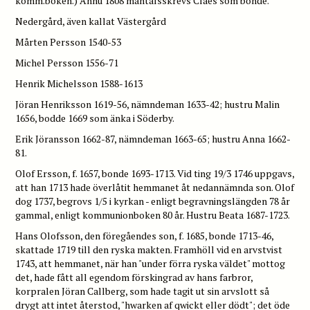
komm.boken.) Ännu 1808 mantalsskrevs Claes som bonde.
Nedergård, även kallat Västergård
Mårten Persson 1540-53
Michel Persson 1556-71
Henrik Michelsson 1588-1613
Jöran Henriksson 1619-56, nämndeman 1633-42; hustru Malin
1656, bodde 1669 som änka i Söderby.
Erik Jöransson 1662-87, nämndeman 1663-65; hustru Anna 1662-
81.
Olof Ersson, f. 1657, bonde 1693-1713. Vid ting 19/3 1746 uppgavs,
att han 1713 hade överlåtit hemmanet åt nedannämnda son. Olof
dog 1737, begrovs 1/5 i kyrkan - enligt begravningslängden 78 år
gammal, enligt kommunionboken 80 år. Hustru Beata 1687-1723.
Hans Olofsson, den föregåendes son, f. 1685, bonde 1713-46,
skattade 1719 till den ryska makten. Framhöll vid en arvstvist
1743, att hemmanet, när han "under förra ryska väldet" mottog
det, hade fått all egendom förskingrad av hans farbror,
korpralen Jöran Callberg, som hade tagit ut sin arvslott så
drygt att intet återstod, "hwarken af qwickt eller dödt"; det öde