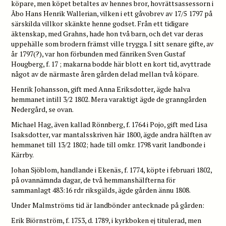
köpare, men köpet betaltes av hennes bror, hovrättsassessorn i
Åbo Hans Henrik Wallerian, vilken i ett gåvobrev av 17/5 1797 på
särskilda villkor skänkte henne godset. Från ett tidigare
äktenskap, med Grahns, hade hon två barn, och det var deras
uppehälle som brodern främst ville trygga. I sitt senare gifte, av
år 1797(?), var hon förbunden med fänriken Sven Gustaf
Hougberg, f. 17 ; makarna bodde här blott en kort tid, avyttrade
något av de närmaste åren gården delad mellan två köpare.
Henrik Johansson, gift med Anna Eriksdotter, ägde halva
hemmanet intill 3/2 1802. Mera varaktigt ägde de granngården
Nedergård, se ovan.
Michael Hag, även kallad Rönnberg, f. 1764 i Pojo, gift med Lisa
Isaksdotter, var mantalsskriven här 1800, ägde andra hälften av
hemmanet till 13/2 1802; hade till omkr. 1798 varit landbonde i
Kärrby.
Johan Sjöblom, handlande i Ekenäs, f. 1774, köpte i februari 1802,
på ovannämnda dagar, de två hemmanshälfterna för
sammanlagt 483:16 rdr riksgälds, ägde gården ännu 1808.
Under Malmströms tid är landbönder antecknade på gården:
Erik Biörnström, f. 1753, d. 1789, i kyrkboken ej titulerad, men