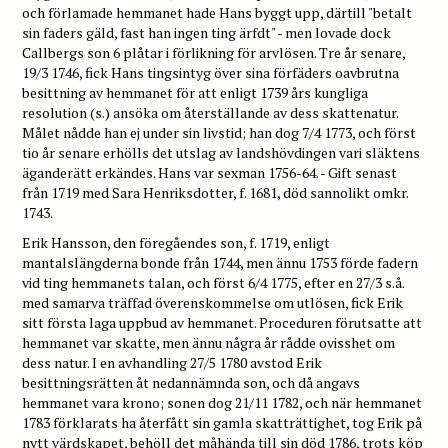
och förlamade hemmanet hade Hans byggt upp, därtill "betalt
sin faders gäld, fast han ingen ting ärfdt" - men lovade dock
Callbergs son 6 plåtar i förlikning för arvlösen. Tre år senare,
19/3 1746, fick Hans tingsintyg över sina förfäders oavbrutna
besittning av hemmanet för att enligt 1739 års kungliga
resolution (s.) ansöka om återställande av dess skattenatur.
Målet nådde han ej under sin livstid; han dog 7/4 1773, och först
tio år senare erhölls det utslag av landshövdingen vari släktens
äganderätt erkändes. Hans var sexman 1756-64. - Gift senast
från 1719 med Sara Henriksdotter, f. 1681, död sannolikt omkr.
1743.
Erik Hansson, den föregåendes son, f. 1719, enligt
mantalslängderna bonde från 1744, men ännu 1753 förde fadern
vid ting hemmanets talan, och först 6/4 1775, efter en 27/3 s.å.
med samarva träffad överenskommelse om utlösen, fick Erik
sitt första laga uppbud av hemmanet. Proceduren förutsatte att
hemmanet var skatte, men ännu några år rådde ovisshet om
dess natur. I en avhandling 27/5 1780 avstod Erik
besittningsrätten åt nedannämnda son, och då angavs
hemmanet vara krono; sonen dog 21/11 1782, och när hemmanet
1783 förklarats ha återfått sin gamla skatträttighet, tog Erik på
nytt värdskapet, behöll det måhända till sin död 1786, trots köp