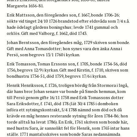
Margareta 1656-81.
Erik Mattsson, den föregåendes son, f. 1667, bonde 1706-26;
sökte vid tinget 24/10 1726 brandstod efter eldsvåda som 7/4 s.å.
hade ödelagt gårdens boningshus; levde 1741 gammal och
orklös. Gift med Valborg, f. 1662, död 1743.
Johan Berntsson, den föregåendes måg, 1729 skriven som bonde.
Gift med Anna Tomasdotter; hon synes vara den änka Anna i
Persö, som begrovs 13/1 1760 i kyrkan.
Erik Tomasson, Tomas Erssons son, f. 1705, bonde 1734-56, död
1756, begrovs 12/9 i kyrkan. Gift med Kirstin, f. 1710, skriven som
bondhustru 1734-51, död 1759, begrovs 17/6 i kyrkan.
Henrik Henriksson, f. 1726, troligen bördig från Stormora i Ingå,
där hans bror Johan senare var bonde på Smeds hemman, kom
till Persö genom gifte 16/11 1758 med Erik Tomassons dotter
Sara Eriksdotter, f. 1741, död 178 (lät 30/4 1785 i domboken
införa ett sytningskontrakt, 5/4 1788 nämnd som död och då
krävde en måg hennes resterande sytning för åren 1784-86; hon
torde alltså ha levat 1786). En Erik, 1761 skriven som bonde här,
med hustru Sara, är sannolikt fel för Henrik, som 1765 intar hans
ställe. 1771 mantalsskrives som bonde Saras nedannämnda