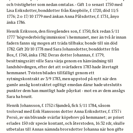
och tvistigheter som nedan omtalas. - Gift 1:o senast 1750 med
Lisa Eriksdotter, bonddotter från Knopböle, f. 1720, död 11/5
1776; 2:o 17/10 1779 med änkan Anna Pålsdotter, f. 1731, ånyo
änka 1786.
Henrik Eriksson, den föregåendes son, f. 1750, fick redan 5/11
1777 "högvederbörlig immission" i hemmanet, mer än två år innan
fadern fanns sig mogen att träda tillbaka; bonde till sin död
1782. Gift 20/10 1778 med Sara Johansdotter, bonddotter från
Box, f. 1760, änka 1782. Deras dotter Johannas, f. 1779,
besittningsrätt ville Sara värja genom en hänvändning till
landshövdingen, efter det att svärfadern 1783 hade återtagit
hemmanet. Tvisten bilades tillfälligt genom ett
sytningskontrakt av 3/9 1783, men uppstod på nytt när den
gamle ansåg kontraktet ogiltigt emedan därur hade uteslutits
punkter dem han muntligt hade påyrkat - mot en av dem ansågs
Sara ha brurit.
Henrik Johansson, f. 1752 i Sjundeå, fick 5/11 1784, såsom
trolovad med Erik Hanssons dotter Anna Eriksdotter, f. 1757 i
Persö, av sin blivande svärfar köpebrev på hemmanet; av priset
erlades 150 rdr specie kontant, och återstoden, 16:32 rdr, skulle
utbetalas till Annas nämnda brorsdotter Johanna när hon gifte