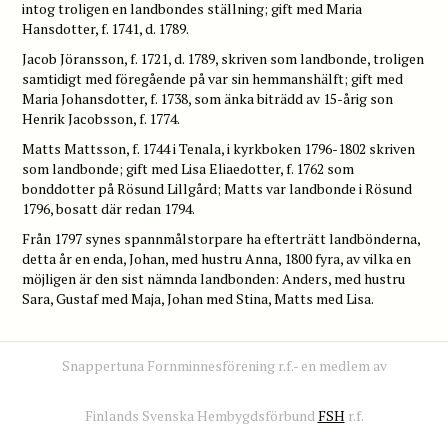
intog troligen en landbondes ställning; gift med Maria
Hansdotter, f. 1741, d. 1789.
Jacob Jöransson, f. 1721, d. 1789, skriven som landbonde, troligen
samtidigt med föregående på var sin hemmanshälft; gift med
Maria Johansdotter, f. 1738, som änka biträdd av 15-årig son
Henrik Jacobsson, f. 1774.
Matts Mattsson, f. 1744 i Tenala, i kyrkboken 1796-1802 skriven
som landbonde; gift med Lisa Eliaedotter, f. 1762 som
bonddotter på Rösund Lillgård; Matts var landbonde i Rösund
1796, bosatt där redan 1794.
Från 1797 synes spannmålstorpare ha efterträtt landbönderna,
detta år en enda, Johan, med hustru Anna, 1800 fyra, av vilka en
möjligen är den sist nämnda landbonden: Anders, med hustru
Sara, Gustaf med Maja, Johan med Stina, Matts med Lisa.
Snappertuna Fornminnesförening r.f.- en medlem av
Finlands Svenska Hembygdsförbund
FSH
r.f.