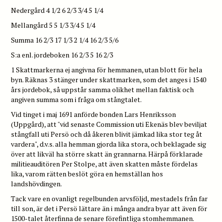
Nedergård 4 1/2 6 2/3 3/4 5 1/4
Mellangård 5 5 1/3 3/4 5 1/4
Summa 16 2/3 17 1/3 2 1/4 16 2/3 5/6
S:a enl. jordeboken 16 2/3 5 16 2/3
1 Skattmarkerna ej angivna för hemmanen, utan blott för hela
byn. Räknas 3 stänger under skattmarken, som det anges i 1540
års jordebok, så uppstår samma olikhet mellan faktisk och
angiven summa som i fråga om stångtalet.
Vid tinget i maj 1691 anförde bonden Lars Henriksson
(Uppgård), att "vid senaste Commission uti Ekenäs blev beviljat
stångfall uti Persö och då åkeren blivit jämkad lika stor teg åt
vardera", d.v.s. alla hemman gjorda lika stora, och beklagade sig
över att likväl ha större skatt än grannarna. Härpå förklarade
militieauditören Per Stolpe, att även skatten måste fördelas
lika, varom rätten beslöt göra en hemställan hos
landshövdingen.
Tack vare en ovanligt regelbunden arvsföljd, mestadels från far
till son, är det i Persö lättare än i många andra byar att även för
1500-talet återfinna de senare förefintliga stomhemmanen.