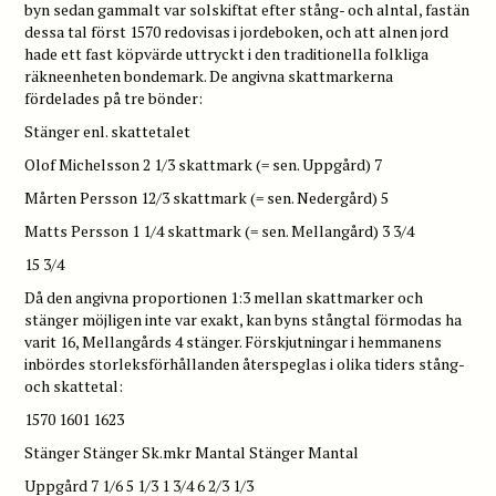
byn sedan gammalt var solskiftat efter stång- och alntal, fastän
dessa tal först 1570 redovisas i jordeboken, och att alnen jord
hade ett fast köpvärde uttryckt i den traditionella folkliga
räkneenheten bondemark. De angivna skattmarkerna
fördelades på tre bönder:
Stänger enl. skattetalet
Olof Michelsson 2 1/3 skattmark (= sen. Uppgård) 7
Mårten Persson 12/3 skattmark (= sen. Nedergård) 5
Matts Persson 1 1/4 skattmark (= sen. Mellangård) 3 3/4
15 3/4
Då den angivna proportionen 1:3 mellan skattmarker och
stänger möjligen inte var exakt, kan byns stångtal förmodas ha
varit 16, Mellangårds 4 stänger. Förskjutningar i hemmanens
inbördes storleksförhållanden återspeglas i olika tiders stång-
och skattetal:
1570 1601 1623
Stänger Stänger Sk.mkr Mantal Stänger Mantal
Uppgård 7 1/6 5 1/3 1 3/4 6 2/3 1/3