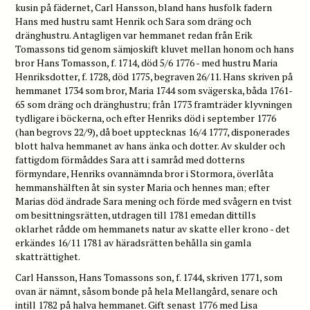
kusin på fädernet, Carl Hansson, bland hans husfolk fadern
Hans med hustru samt Henrik och Sara som dräng och
dränghustru. Antagligen var hemmanet redan från Erik
Tomassons tid genom sämjoskift kluvet mellan honom och hans
bror Hans Tomasson, f. 1714, död 5/6 1776 - med hustru Maria
Henriksdotter, f. 1728, död 1775, begraven 26/11. Hans skriven på
hemmanet 1734 som bror, Maria 1744 som svägerska, båda 1761-
65 som dräng och dränghustru; från 1773 framträder klyvningen
tydligare i böckerna, och efter Henriks död i september 1776
(han begrovs 22/9), då boet upptecknas 16/4 1777, disponerades
blott halva hemmanet av hans änka och dotter. Av skulder och
fattigdom förmåddes Sara att i samråd med dotterns
förmyndare, Henriks ovannämnda bror i Stormora, överlåta
hemmanshälften åt sin syster Maria och hennes man; efter
Marias död ändrade Sara mening och förde med svågern en tvist
om besittningsrätten, utdragen till 1781 emedan dittills
oklarhet rådde om hemmanets natur av skatte eller krono - det
erkändes 16/11 1781 av häradsrätten behålla sin gamla
skatträttighet.
Carl Hansson, Hans Tomassons son, f. 1744, skriven 1771, som
ovan är nämnt, såsom bonde på hela Mellangård, senare och
intill 1782 på halva hemmanet. Gift senast 1776 med Lisa