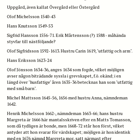
Uppgård, även kallat Övergård eller Östergård
Olof Michelsson 1540-43
Hans Knutsson 1549-53
Sigfrid Hansson 1556-71. Erik Mårtensson (?) 1588 - måhända
styvfar till nästföljande?
Olof Sigfridsson 1592-1613. Hustru Carin 1619, "utfattig och arm".
Hans Eriksson 1623-24
Olof Jönsson 1634-36, anges 1634 som fogde, vilket möjligen
avser någon biträdande syssla i grevskapet, f.ö. okänd; i en
längd över "husfattige" åren 1635-36 betecknas han som "utfattig
med små barn".
Michel Mattsson 1645-56, 1656 med hustru Anna, nämndeman
1642.
Henrik Michelsson 1662-, nämndeman 1663-66; hans hustru
Margreta är 1666 här mantalsskriven efter en Matts Tomasson,
som då tydligen är bonde, men 1668-72 står hon först, vilket
antyder att hon svarar för värdskapet; möjligen är hon identisk
med en 1676 nämnd Margreta mor, satt närmast efter