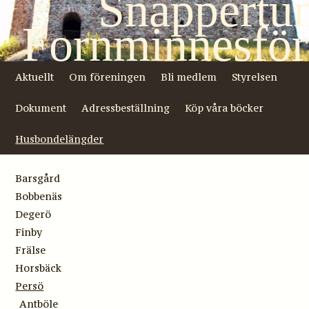
Snappertu
Fornminnesför
Aktuellt
Om föreningen
Bli medlem
Styrelsen
Dokument
Adressbeställning
Köp våra böcker
Husbondelängder
Barsgård
Bobbenäs
Degerö
Finby
Frälse
Horsbäck
Persö
Antböle