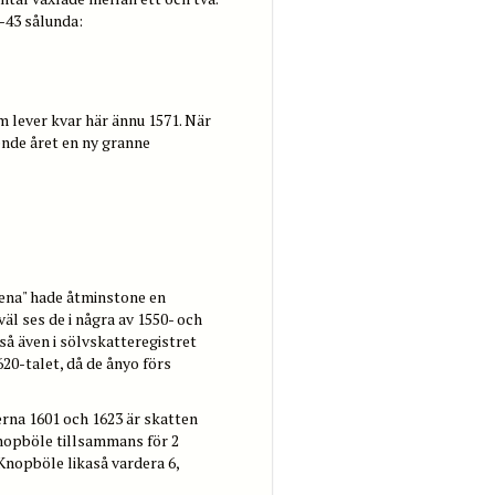
-43 sålunda:
 lever kvar här ännu 1571. När
ende året en ny granne
lena" hade åtminstone en
äl ses de i några av 1550- och
så även i sölvskatteregistret
620-talet, då de ånyo förs
rna 1601 och 1623 är skatten
Knopböle tillsammans för 2
Knopböle likaså vardera 6,