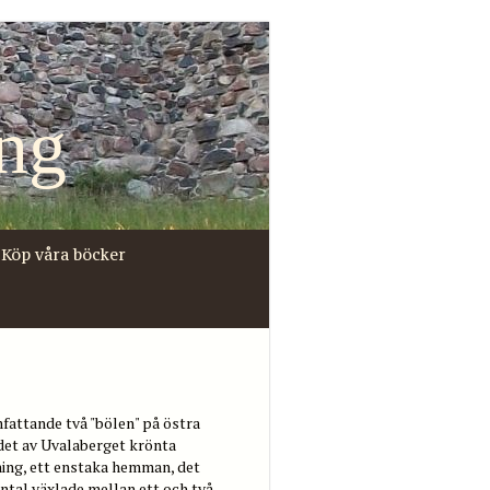
ng
Köp våra böcker
fattande två "bölen" på östra
 det av Uvalaberget krönta
ning, ett enstaka hemman, det
tal växlade mellan ett och två.