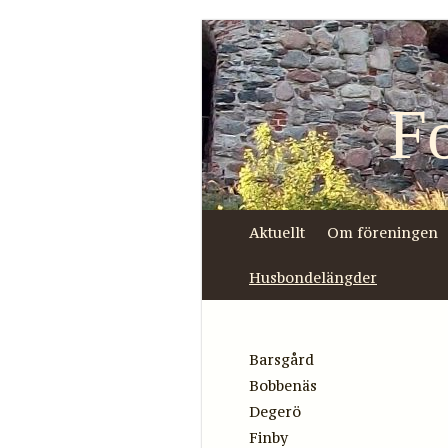
F
Aktuellt
Om föreningen
Husbondelängder
Barsgård
Bobbenäs
Degerö
Finby