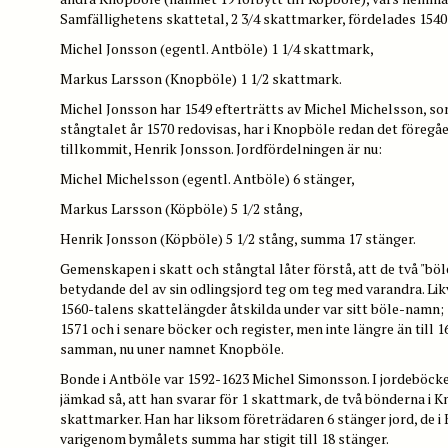
Samfällighetens skattetal, 2 3/4 skattmarker, fördelades 1540
Michel Jonsson (egentl. Antböle) 1 1/4 skattmark,
Markus Larsson (Knopböle) 1 1/2 skattmark.
Michel Jonsson har 1549 efterträtts av Michel Michelsson, som
stångtalet år 1570 redovisas, har i Knopböle redan det föregå
tillkommit, Henrik Jonsson. Jordfördelningen är nu:
Michel Michelsson (egentl. Antböle) 6 stänger,
Markus Larsson (Köpböle) 5 1/2 stång,
Henrik Jonsson (Köpböle) 5 1/2 stång, summa 17 stänger.
Gemenskapen i skatt och stångtal låter förstå, att de två "bö
betydande del av sin odlingsjord teg om teg med varandra. Likv
1560-talens skattelängder åtskilda under var sitt böle-namn; 
1571 och i senare böcker och register, men inte längre än till 1
samman, nu uner namnet Knopböle.
Bonde i Antböle var 1592-1623 Michel Simonsson. I jordeböcke
jämkad så, att han svarar för 1 skattmark, de två bönderna i 
skattmarker. Han har liksom företrädaren 6 stänger jord, de i 
varigenom bymålets summa har stigit till 18 stänger.