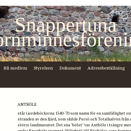
Snappertuna
ornminnesföreni
Bli medlem
Styrelsen
Dokument
Adressbeställning
ANTBÖLE
står i jordeböckerna 1540-70 som namn för en samfällighet om
stranden av den fjärd, som skilde Persö och Totalhalvön från
större landmassivet. Det ena "bölet" var Antböle i trängre me
andra Knopböle (namnet 19 förbytt till Köpböle), vars hemman