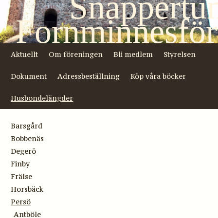
Snappertu
Fornminnesför
Aktuellt
Om föreningen
Bli medlem
Styrelsen
Dokument
Adressbeställning
Köp våra böcker
Husbondelängder
Barsgård
Bobbenäs
Degerö
Finby
Frälse
Horsbäck
Persö
Antböle