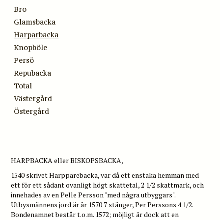
Bro
Glamsbacka
Harparbacka
Knopböle
Persö
Repubacka
Total
Västergård
Östergård
HARPBACKA eller BISKOPSBACKA,
1540 skrivet Harpparebacka, var då ett enstaka hemman med
ett för ett sådant ovanligt högt skattetal, 2 1/2 skattmark, och
innehades av en Pelle Persson "med några utbyggars".
Utbysmännens jord är år 1570 7 stänger, Per Perssons 4 1/2.
Bondenamnet består t.o.m. 1572; möjligt är dock att en