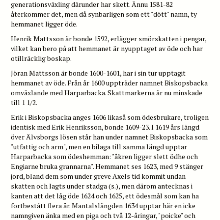
generationsväxling därunder har skett. Ännu 1581-82
återkommer det, men då synbarligen som ett "dött" namn, ty
hemmanet ligger öde.
Henrik Mattsson är bonde 1592, erlägger smörskatten i pengar,
vilket kan bero på att hemmanet är nyupptaget av öde och har
otillräcklig boskap.
Jöran Mattsson är bonde 1600-1601, har i sin tur upptagit
hemmanet av öde. Från år 1600 uppträder namnet Biskopsbacka
omväxlande med Harparbacka. Skattmarkerna är nu minskade
till 1 1/2.
Erik i Biskopsbacka anges 1606 likaså som ödesbrukare, troligen
identisk med Erik Henriksson, bonde 1609-23. I 1619 års längd
över Älvsborgs lösen står han under namnet Biskopsbacka som
"utfattig och arm", men en bilaga till samma längd upptar
Harparbacka som ödeshemman: "åkren ligger slett ödhe och
Engiarne bruka grannarna". Hemmanet ses 1623, med 9 stänger
jord, bland dem som under greve Axels tid kommit undan
skatten och lagts under stadga (s.), men därom antecknas i
kanten att det låg öde 1624 och 1625, ett ödesmål som kan ha
fortbestått flera år. Mantalslängden 1634 upptar här en icke
namngiven änka med en piga och två 12-åringar, "poicke" och