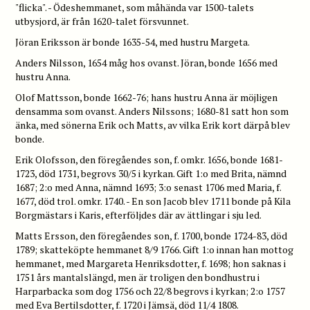
"flicka". - Ödeshemmanet, som måhända var 1500-talets
utbysjord, är från 1620-talet försvunnet.
Jöran Eriksson är bonde 1635-54, med hustru Margeta.
Anders Nilsson, 1654 måg hos ovanst. Jöran, bonde 1656 med
hustru Anna.
Olof Mattsson, bonde 1662-76; hans hustru Anna är möjligen
densamma som ovanst. Anders Nilssons; 1680-81 satt hon som
änka, med sönerna Erik och Matts, av vilka Erik kort därpå blev
bonde.
Erik Olofsson, den föregåendes son, f. omkr. 1656, bonde 1681-
1723, död 1731, begrovs 30/5 i kyrkan. Gift 1:o med Brita, nämnd
1687; 2:o med Anna, nämnd 1693; 3:o senast 1706 med Maria, f.
1677, död trol. omkr. 1740. - En son Jacob blev 1711 bonde på Kila
Borgmästars i Karis, efterföljdes där av ättlingar i sju led.
Matts Ersson, den föregåendes son, f. 1700, bonde 1724-83, död
1789; skatteköpte hemmanet 8/9 1766. Gift 1:o innan han mottog
hemmanet, med Margareta Henriksdotter, f. 1698; hon saknas i
1751 års mantalslängd, men är troligen den bondhustru i
Harparbacka som dog 1756 och 22/8 begrovs i kyrkan; 2:o 1757
med Eva Bertilsdotter, f. 1720 i Jämsä, död 11/4 1808.