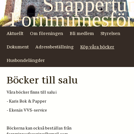
Snappertu
Fornminnesför
Aktuellt
Om föreningen
Bli medlem
Styrelsen
Dokument
Adressbeställning
Köp våra böcker
Husbondelängder
Böcker till salu
Våra böcker finns till salu i
- Karis Bok & Papper
- Ekenäs VVS-service
Böckerna kan också beställas från
fornminnesforening@gmail.com.