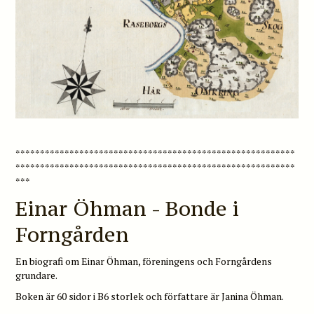
*********************************************************
*********************************************************
***
Einar Öhman - Bonde i
Forngården
En biografi om Einar Öhman, föreningens och Forngårdens
grundare.
Boken är 60 sidor i B6 storlek och författare är Janina Öhman.